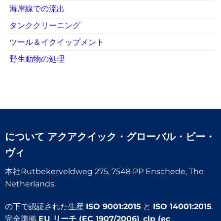
海岸線での流出
タンククリーニング
ツール＆イクイップメント
野生動物の処理
について
アクアクイック・グローバル・ビー・
ヴィ
本社Rutbekerveldweg 275, 7548 PP Enschede, The
Netherlands.
の下で認証された生産
ISO 9001:2015
と
ISO 14001:2015
.
完全準拠
EU リーチ (EC 1907/2006)
,
clp (ec