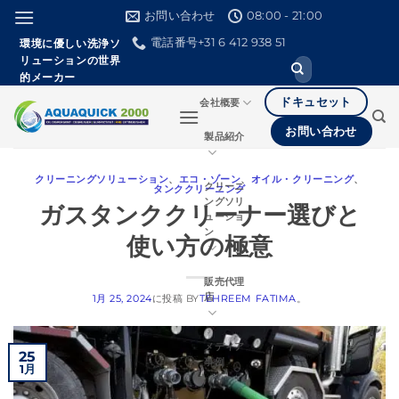
本
お問い合わせ
08:00 - 21:00
文
電話番号+31 6 412 938 51
環境に優しい洗浄ソ
へ
リューションの世界
検
ス
的メーカー
索
し
キ
ドキュセット
会社概要
て
ッ
く
お問い合わせ
製品紹介
だ
プ
さ
い。
クリーニングソリューション
、
エコ・ゾーン
、
オイル・クリーニング
、
クリーニ
タンククリーニング
ングソリ
ガスタンククリーナー選びと
ューショ
ン
使い方の極意
販売代理
店
1月 25, 2024
に投稿
BY
TEHREEM FATIMA
。
メディア
25
事例
1月