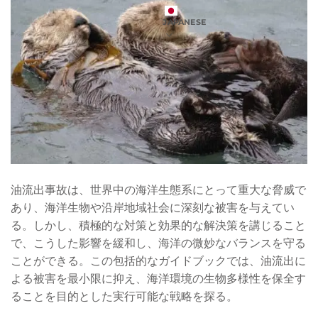
JAPANESE
油流出事故は、世界中の海洋生態系にとって重大な脅威で
あり、海洋生物や沿岸地域社会に深刻な被害を与えてい
る。しかし、積極的な対策と効果的な解決策を講じること
で、こうした影響を緩和し、海洋の微妙なバランスを守る
ことができる。この包括的なガイドブックでは、油流出に
よる被害を最小限に抑え、海洋環境の生物多様性を保全す
ることを目的とした実行可能な戦略を探る。