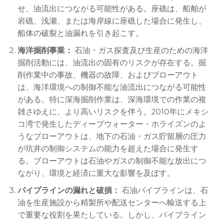
せ、油流出につながる可能性がある。座礁は、船舶が
岩礁、浅瀬、または海岸線に座礁した場合に発生し、
船体の破裂と油漏れを引き起こす。
海洋掘削事業：
石油・ガス探査及び生産のための海洋
掘削活動には、油流出の固有のリスクが存在する。掘
削作業中の事故、機器の故障、およびブローアウト
は、海洋環境への制御不能な油流出につながる可能性
がある。特に深海掘削作業は、深海環境での作業の複
雑さゆえに、より高いリスクを伴う。2010年にメキシ
コ湾で発生したディープウォーター・ホライズンのよ
うなブローアウトは、地下の石油・ガス貯留層の圧力
が坑井の制御システムの能力を超えた場合に発生す
る。ブローアウトは石油やガスの制御不能な放出につ
ながり、環境と経済に重大な影響を及ぼす。
パイプラインの漏れと破損：
石油パイプラインは、石
油を生産施設から精製所や配送センターへ輸送する上
で重要な役割を果たしている。しかし、パイプライン