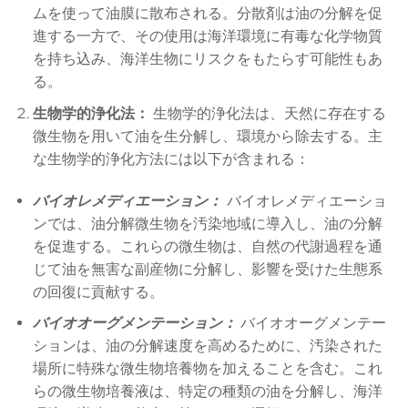
ムを使って油膜に散布される。分散剤は油の分解を促
進する一方で、その使用は海洋環境に有毒な化学物質
を持ち込み、海洋生物にリスクをもたらす可能性もあ
る。
生物学的浄化法：
生物学的浄化法は、天然に存在する
微生物を用いて油を生分解し、環境から除去する。主
な生物学的浄化方法には以下が含まれる：
バイオレメディエーション：
バイオレメディエーショ
ンでは、油分解微生物を汚染地域に導入し、油の分解
を促進する。これらの微生物は、自然の代謝過程を通
じて油を無害な副産物に分解し、影響を受けた生態系
の回復に貢献する。
バイオオーグメンテーション：
バイオオーグメンテー
ションは、油の分解速度を高めるために、汚染された
場所に特殊な微生物培養物を加えることを含む。これ
らの微生物培養液は、特定の種類の油を分解し、海洋