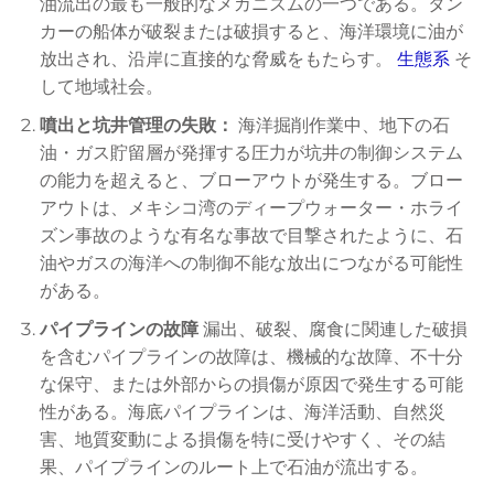
油流出の最も一般的なメカニズムの一つである。タン
カーの船体が破裂または破損すると、海洋環境に油が
放出され、沿岸に直接的な脅威をもたらす。
生態系
そ
して地域社会。
噴出と坑井管理の失敗：
海洋掘削作業中、地下の石
油・ガス貯留層が発揮する圧力が坑井の制御システム
の能力を超えると、ブローアウトが発生する。ブロー
アウトは、メキシコ湾のディープウォーター・ホライ
ズン事故のような有名な事故で目撃されたように、石
油やガスの海洋への制御不能な放出につながる可能性
がある。
パイプラインの故障
漏出、破裂、腐食に関連した破損
を含むパイプラインの故障は、機械的な故障、不十分
な保守、または外部からの損傷が原因で発生する可能
性がある。海底パイプラインは、海洋活動、自然災
害、地質変動による損傷を特に受けやすく、その結
果、パイプラインのルート上で石油が流出する。