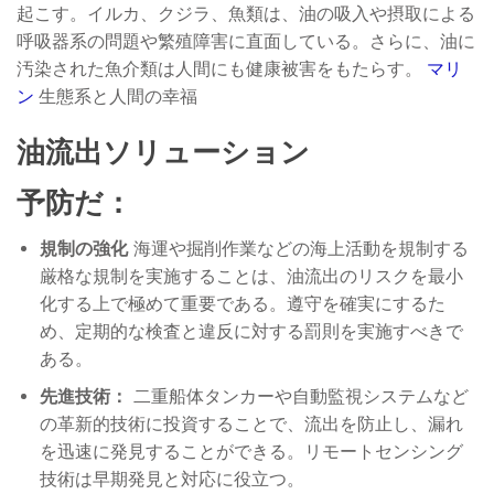
起こす。イルカ、クジラ、魚類は、油の吸入や摂取による
呼吸器系の問題や繁殖障害に直面している。さらに、油に
汚染された魚介類は人間にも健康被害をもたらす。
マリ
ン
生態系と人間の幸福
油流出ソリューション
予防だ：
規制の強化
海運や掘削作業などの海上活動を規制する
厳格な規制を実施することは、油流出のリスクを最小
化する上で極めて重要である。遵守を確実にするた
め、定期的な検査と違反に対する罰則を実施すべきで
ある。
先進技術：
二重船体タンカーや自動監視システムなど
の革新的技術に投資することで、流出を防止し、漏れ
を迅速に発見することができる。リモートセンシング
技術は早期発見と対応に役立つ。