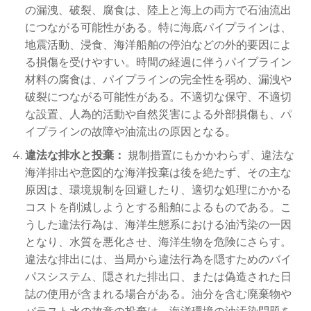
の漏洩、破裂、腐食は、陸上と海上の両方で石油流出
につながる可能性がある。特に海底パイプラインは、
地震活動、浸食、海洋船舶の停泊などの外的要因によ
る損傷を受けやすい。時間の経過に伴うパイプライン
材料の腐食は、パイプラインの完全性を弱め、漏洩や
破裂につながる可能性がある。不適切な保守、不適切
な設置、人為的活動や自然災害による外部損傷も、パ
イプラインの故障や油流出の原因となる。
違法な排水と投棄：
規制措置にもかかわらず、違法な
海洋排出や意図的な海洋投棄は後を絶たず、その主な
原因は、環境規制を回避したり、適切な処理にかかる
コストを削減しようとする船舶によるものである。こ
うした違法行為は、海洋生態系における油汚染の一因
となり、水質を悪化させ、海洋生物を危険にさらす。
違法な排出には、当局から違法行為を隠すためのバイ
パスシステム、隠された排出口、または偽造された日
誌の使用が含まれる場合がある。油分を含む廃棄物や