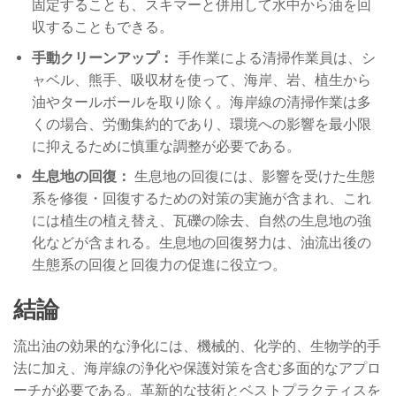
固定することも、スキマーと併用して水中から油を回
収することもできる。
手動クリーンアップ：
手作業による清掃作業員は、シ
ャベル、熊手、吸収材を使って、海岸、岩、植生から
油やタールボールを取り除く。海岸線の清掃作業は多
くの場合、労働集約的であり、環境への影響を最小限
に抑えるために慎重な調整が必要である。
生息地の回復：
生息地の回復には、影響を受けた生態
系を修復・回復するための対策の実施が含まれ、これ
には植生の植え替え、瓦礫の除去、自然の生息地の強
化などが含まれる。生息地の回復努力は、油流出後の
生態系の回復と回復力の促進に役立つ。
結論
流出油の効果的な浄化には、機械的、化学的、生物学的手
法に加え、海岸線の浄化や保護対策を含む多面的なアプロ
ーチが必要である。革新的な技術とベストプラクティスを