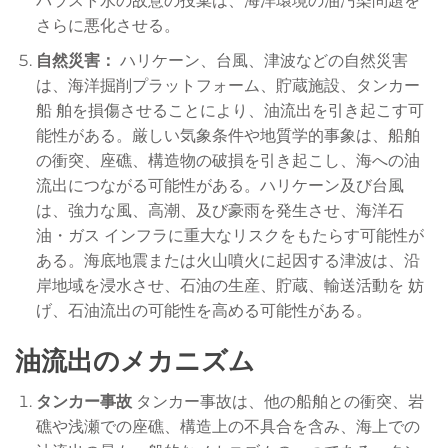
バラスト水の故意の投棄は、海洋環境の油汚染問題を
さらに悪化させる。
自然災害：
ハリケーン、台風、津波などの自然災害
は、海洋掘削プラットフォーム、貯蔵施設、タンカー
船 舶を損傷させることにより、油流出を引き起こす可
能性がある。厳しい気象条件や地質学的事象は、船舶
の衝突、座礁、構造物の破損を引き起こし、海への油
流出につながる可能性がある。ハリケーン及び台風
は、強力な風、高潮、及び豪雨を発生させ、海洋石
油・ガス インフラに重大なリスクをもたらす可能性が
ある。海底地震または火山噴火に起因する津波は、沿
岸地域を浸水させ、石油の生産、貯蔵、輸送活動を 妨
げ、石油流出の可能性を高める可能性がある。
油流出のメカニズム
タンカー事故
タンカー事故は、他の船舶との衝突、岩
礁や浅瀬での座礁、構造上の不具合を含み、海上での