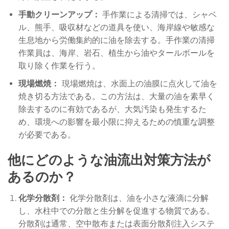
手動クリーンアップ：
手作業による清掃では、シャベ
ル、熊手、吸収材などの道具を使い、海岸線や敏感な
生息地から労働集約的に油を除去する。手作業の清掃
作業員は、海岸、岩石、植生から油やタールボールを
取り除く作業を行う。
現場燃焼：
現場燃焼は、水面上の油膜に点火して油を
焼き切る方法である。この方法は、大量の油を素早く
除去するのに有効であるが、大気汚染も発生するた
め、環境への影響を最小限に抑えるための慎重な調整
が必要である。
他にどのような油流出対策方法が
あるのか？
化学分散剤：
化学分散剤は、油を小さな液滴に分解
し、水柱中での分散と生分解を促進する物質である。
分散剤は通常、空中散布または表面分散剤注入システ