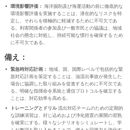
環境影響評価：
海洋掘削及び海運活動の前に徹底的な
環境影響評価を実施することは、潜在的なリスクを特
定し、それらを積極的に軽減するために不可欠であ
る。利害関係者の参加及び一般市民との協議は、地域
社会の懸念に対処し、持続可能な慣行を確保する ため
に不可欠である。
備え：
緊急時対応計画：
地域、国、国際レベルで包括的な緊
急対応計画を策定することは、油流出事故が発生した
場合に協調した取り組みを促進するために不可欠であ
る。明確な指揮命令系統と通信プロトコルを確立する
ことは、対応効率を高める。
トレーニングとドリル
流出対応チームのための定期的
な訓練演習は、封じ込めおよび浄化措置の展開の習熟
を確実にする。様々なシナリオをシミュレートし、学
んだ教訓を取り入れることで、備えと回復力を強化す