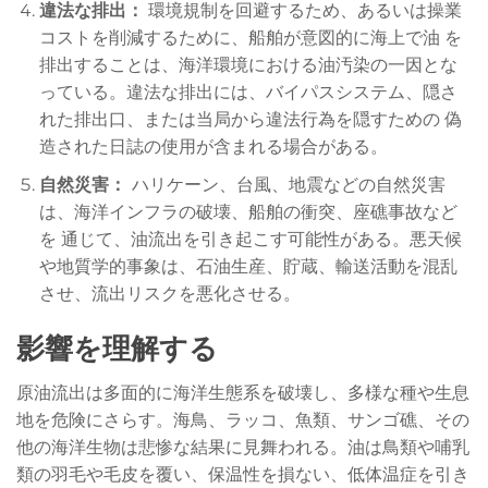
違法な排出：
環境規制を回避するため、あるいは操業
コストを削減するために、船舶が意図的に海上で油 を
排出することは、海洋環境における油汚染の一因とな
っている。違法な排出には、バイパスシステム、隠さ
れた排出口、または当局から違法行為を隠すための 偽
造された日誌の使用が含まれる場合がある。
自然災害：
ハリケーン、台風、地震などの自然災害
は、海洋インフラの破壊、船舶の衝突、座礁事故など
を 通じて、油流出を引き起こす可能性がある。悪天候
や地質学的事象は、石油生産、貯蔵、輸送活動を混乱
させ、流出リスクを悪化させる。
影響を理解する
原油流出は多面的に海洋生態系を破壊し、多様な種や生息
地を危険にさらす。海鳥、ラッコ、魚類、サンゴ礁、その
他の海洋生物は悲惨な結果に見舞われる。油は鳥類や哺乳
類の羽毛や毛皮を覆い、保温性を損ない、低体温症を引き