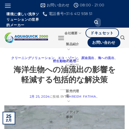
本
お問い合わせ
08:00 - 21:00
文
電話番号+31 6 412 938 51
環境に優しい洗浄ソ
へ
リューションの世界
検
ス
的メーカー
索
し
キ
ドキュセット
会社概要
て
ッ
く
お問い合わせ
製品紹介
だ
プ
さ
い。
クリーニングソリューション
、
エコ・ゾーン
、
原油流出
、
海への流出
、
クリーニ
野生動物の処理
ングソリ
海洋生物への油流出の影響を
ューショ
ン
軽減する包括的な解決策
販売代理
店
2月 25, 2024
に投稿
BY
TEHREEM FATIMA
。
メディア
25
事例
2月