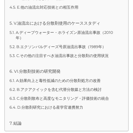
E.他の油流出対応技術との相互作用
V.油流出における分散剤使用のケーススタディ
A.ディープウォーター・ホライズン原油流出事故（2010
年）
B.エクソンバルディーズ号原油流出事故（1989年）
C.その他の注目すべき油流出事故と分散剤の使用状況
VI.分散剤技術の研究開発
A.効果向上と毒性低減のための分散剤処方の改善
B.アクアクイックを含む代替分散媒と方法の検討
C.分散剤散布と高度なモニタリング・評価技術の統合
D.分散剤研究における産学官連携努力
結論