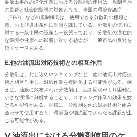
油流出事故の浄化作業における分散剤の使用は、規制当局
の監督と社会的監視の対象となる。米国の環境保護庁
（EPA） などの規制機関は、使用できる分散剤の種類と
量、および適用条件に制限を課している。分散剤の使用に
対する一般市民の認識も一役買っており、分散剤の潜在的
な環境や健康への影響に対する懸念が、一般市民の反対を
招くケースもある。
E.他の油流出対応技術との相互作用
分散剤は、封じ込めやスキミングなど、他の油流出対応技
術と相互作用し、対応作業を複雑化する可能性がある。例
えば、油膜に散布された分散剤は、油を回収がより困難な
小さな液滴に分解することで、スキミング作業の効果を妨
げる可能性がある。同様に、分散剤を他の対応技術と組み
合わせて使用すると、環境面や物流面でさらなる課題が生
じる可能性がある。
V.油流出における分散剤使用のケ