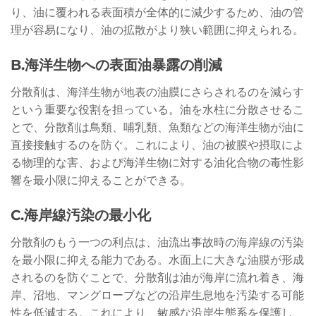
り、油に覆われる表面積が全体的に減少するため、油の管
理が容易になり、油の拡散がより狭い範囲に抑えられる。
B.海洋生物への表面油暴露の削減
分散剤は、海洋生物が地表の油膜にさらされるのを減らす
という重要な役割を担っている。油を水柱に分散させるこ
とで、分散剤は鳥類、哺乳類、魚類などの海洋生物が油に
直接接触するのを防ぐ。これにより、油の被膜や摂取によ
る物理的な害、および海洋生物に対する油化合物の毒性影
響を最小限に抑えることができる。
C.海岸線汚染の最小化
分散剤のもう一つの利点は、油流出事故時の海岸線の汚染
を最小限に抑える能力である。水面上に大きな油膜が形成
されるのを防ぐことで、分散剤は油が海岸に流れ着き、海
岸、沼地、マングローブなどの沿岸生息地を汚染する可能
性を低減する。これにより、敏感な沿岸生態系を保護し、