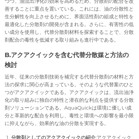
つつ、油流出浄化の効果を高めるため、分散剤の配合を改
善することに重点を置いている。これには、油の分散性と
生分解性を向上させるために、界面活性剤の組成と特性を
最適化した分散剤の開発が含まれる。さらに、有害性の低
い成分を使用し、代替分散剤材料を探索することで、分散
剤配合の毒性を低減する取り組みも進行中である。
B.アクアクイックを含む代替分散媒と方法の
検討
近年、従来の分散剤技術を補完する代替分散剤の材料と方
法の探求に関心が高まっている。そのような代替案のひと
つがアクアクイックである。アクアクイックは、流出油浄
化の取り組みに独自の特性と潜在的な利点を提供する分散
剤ソリューションである。AquaQuickは環境に優しい成
分と革新的な配合を利用し、毒性と環境への影響を最小限
に抑えながら、効果的な油の分散を実現する。
分散剤としてのアクアクイックの紹介
:アクアクイック