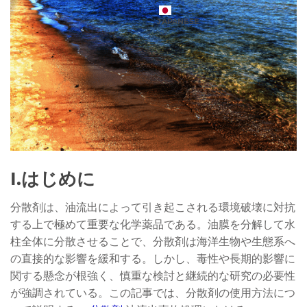
JAPANESE
I.はじめに
分散剤は、油流出によって引き起こされる環境破壊に対抗
する上で極めて重要な化学薬品である。油膜を分解して水
柱全体に分散させることで、分散剤は海洋生物や生態系へ
の直接的な影響を緩和する。しかし、毒性や長期的影響に
関する懸念が根強く、慎重な検討と継続的な研究の必要性
が強調されている。この記事では、分散剤の使用方法につ