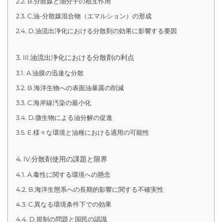
B.分散媒と油分子の相互作用
C.油-分散媒混合物（エマルション）の形成
D.油流出浄化における分散剤の効果に影響する要因
III.油流出浄化における分散剤の利点
A.油膜の迅速な分散
B.海洋生物への表面油暴露の削減
C.海岸線汚染の最小化
D.微生物による油分解の促進
E.様々な環境と油種における適用の可能性
IV.分散剤使用の課題と限界
A.毒性に関する環境への懸念
B.海洋生態系への長期的影響に関する不確実性
C.異なる環境条件下での効果
D.規制の問題と国民の認識