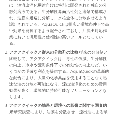
は、油流出浄化用途向けに特別に開発された独自の分
散剤溶液である。生分解性界面活性剤と溶剤で構成さ
れ、油膜を迅速に分解し、水柱全体に分散させるよう
設計されている。AquaQuickは幅広い環境条件下で高
い効果を発揮するよう配合されており、油流出対応作
業において汎用性と信頼性の高いツールとなってい
る。
アクアクイックと従来の分散剤の比較
:従来の分散剤と
比較して、アクアクイックは、毒性の低減、生分解性
の向上、冷水や荒海条件下での有効性の向上など、い
くつかの明確な利点を提供する。AquaQuickの革新的
な配合により、大量の化学薬品を使用することなく迅
速な油の分散が可能になり、流出油浄化のための費用
効果が高く、環境的に持続可能なソリューションとな
ります。
アクアクイックの効果と環境への影響に関する調査結
果
:研究調査により、油膜を分散させ、流出油による環