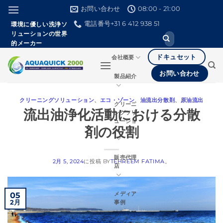
本
お問い合わせ
08:00 - 21:00
文
電話番号+31 6 412 938 51
環境に優しい洗浄ソ
へ
リューションの世界
検
ス
的メーカー
索
し
キ
ドキュセット
会社概要
て
ッ
く
お問い合わせ
製品紹介
だ
プ
さ
い。
クリーニングソリューション
、
エコ・ゾーン
、
油流出分散剤
、
原油流出
クリーニ
流出油浄化活動における分散
ングソリ
ューショ
剤の役割
ン
販売代理
2月 5, 2024
に投稿
BY
TEHREEM FATIMA
。
店
メディア
05
2月
事例