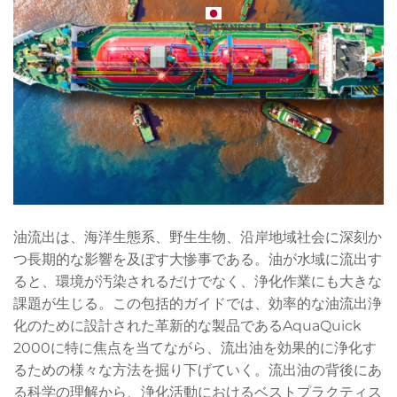
JAPANESE
油流出は、海洋生態系、野生生物、沿岸地域社会に深刻か
つ長期的な影響を及ぼす大惨事である。油が水域に流出す
ると、環境が汚染されるだけでなく、浄化作業にも大きな
課題が生じる。この包括的ガイドでは、効率的な油流出浄
化のために設計された革新的な製品であるAquaQuick
2000に特に焦点を当てながら、流出油を効果的に浄化す
るための様々な方法を掘り下げていく。流出油の背後にあ
る科学の理解から、浄化活動におけるベストプラクティス