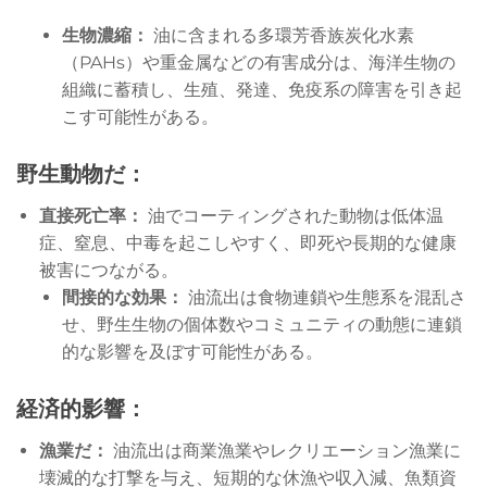
生物濃縮：
油に含まれる多環芳香族炭化水素
（PAHs）や重金属などの有害成分は、海洋生物の
組織に蓄積し、生殖、発達、免疫系の障害を引き起
こす可能性がある。
野生動物だ：
直接死亡率：
油でコーティングされた動物は低体温
症、窒息、中毒を起こしやすく、即死や長期的な健康
被害につながる。
間接的な効果：
油流出は食物連鎖や生態系を混乱さ
せ、野生生物の個体数やコミュニティの動態に連鎖
的な影響を及ぼす可能性がある。
経済的影響：
漁業だ：
油流出は商業漁業やレクリエーション漁業に
壊滅的な打撃を与え、短期的な休漁や収入減、魚類資