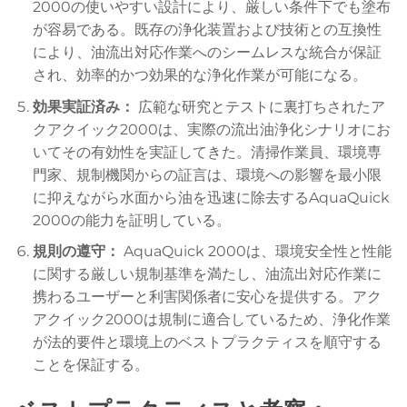
2000の使いやすい設計により、厳しい条件下でも塗布
が容易である。既存の浄化装置および技術との互換性
により、油流出対応作業へのシームレスな統合が保証
され、効率的かつ効果的な浄化作業が可能になる。
効果実証済み：
広範な研究とテストに裏打ちされたア
クアクイック2000は、実際の流出油浄化シナリオにお
いてその有効性を実証してきた。清掃作業員、環境専
門家、規制機関からの証言は、環境への影響を最小限
に抑えながら水面から油を迅速に除去するAquaQuick
2000の能力を証明している。
規則の遵守：
AquaQuick 2000は、環境安全性と性能
に関する厳しい規制基準を満たし、油流出対応作業に
携わるユーザーと利害関係者に安心を提供する。アク
アクイック2000は規制に適合しているため、浄化作業
が法的要件と環境上のベストプラクティスを順守する
ことを保証する。