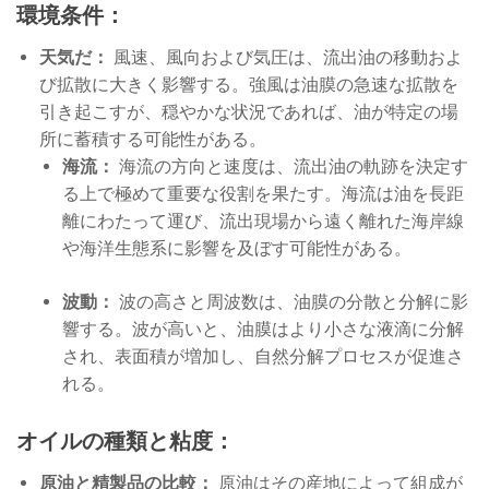
環境条件：
天気だ：
風速、風向および気圧は、流出油の移動およ
び拡散に大きく影響する。強風は油膜の急速な拡散を
引き起こすが、穏やかな状況であれば、油が特定の場
所に蓄積する可能性がある。
海流：
海流の方向と速度は、流出油の軌跡を決定す
る上で極めて重要な役割を果たす。海流は油を長距
離にわたって運び、流出現場から遠く離れた海岸線
や海洋生態系に影響を及ぼす可能性がある。
波動：
波の高さと周波数は、油膜の分散と分解に影
響する。波が高いと、油膜はより小さな液滴に分解
され、表面積が増加し、自然分解プロセスが促進さ
れる。
オイルの種類と粘度：
原油と精製品の比較：
原油はその産地によって組成が