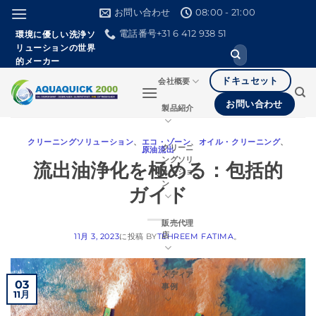
本
お問い合わせ
08:00 - 21:00
文
電話番号+31 6 412 938 51
環境に優しい洗浄ソ
へ
リューションの世界
検
ス
的メーカー
索
し
キ
ドキュセット
会社概要
て
ッ
く
お問い合わせ
製品紹介
だ
プ
さ
い。
クリーニングソリューション
、
エコ・ゾーン
、
オイル・クリーニング
、
クリーニ
原油流出
ングソリ
流出油浄化を極める：包括的
ューショ
ン
ガイド
販売代理
店
11月 3, 2023
に投稿
BY
TEHREEM FATIMA
。
メディア
03
事例
11月