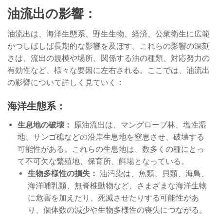
油流出の影響：
油流出は、海洋生態系、野生生物、経済、公衆衛生に広範
かつしばしば長期的な影響を及ぼす。これらの影響の深刻
さは、流出の規模や場所、関係する油の種類、対応努力の
有効性など、様々な要因に左右される。ここでは、油流出
の影響について詳しく見ていく：
海洋生態系：
生息地の破壊：
原油流出は、マングローブ林、塩性湿
地、サンゴ礁などの沿岸生息地を窒息させ、破壊する
可能性がある。これらの生息地は、数多くの種にとっ
て不可欠な繁殖地、保育所、餌場となっている。
生物多様性の損失：
油汚染は、魚類、貝類、海鳥、
海洋哺乳類、無脊椎動物など、さまざまな海洋生物
に危害を加えたり、死滅させたりする可能性があ
り、個体数の減少や生物多様性の喪失につながる。