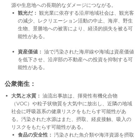
源や生息地への長期的なダメージにつながる。
観光だ：
観光業に依存する沿岸地域社会は、観光客
の減少、レクリエーション活動の中止、海岸、野生
生物、景勝地への被害により、経済的損失を被る可
能性がある。
資産価値：
油で汚染された海岸線や海域は資産価値
を低下させ、沿岸部の不動産への投資を抑制する可
能性がある。
公衆衛生：
大気と水質：
油流出事故は、揮発性有機化合物
（VOC）や粒子状物質を大気中に放出し、近隣の地域
社会に呼吸器系の健康リスクをもたらす可能性があ
る。汚染された水源はまた、摂取、経皮接触、吸入の
リスクをもたらす可能性がある。
食品の安全性：
汚染された魚介類や海洋資源を摂取