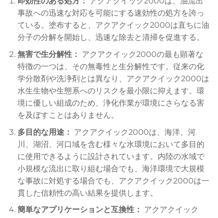
即効性のある処方：
アクアクイック2000は、油流出
事故への迅速な対応を可能にする速効性の処方を誇っ
ている。塗布すると、アクアクイック2000は直ちに油
分子の分解を開始し、迅速な除去と清掃を促進する。
無害で生分解性：
アクアクイック2000の最も顕著な
特徴の一つは、その無毒性と生分解性です。従来の化
学分散剤や洗浄剤とは異なり、アクアクイック2000は
水生生物や生態系へのリスクを最小限に抑えます。環
境に優しい組成のため、浄化作業が環境にさらなる害
を及ぼすことはありません。
多目的な用途：
アクアクイック2000は、海洋、河
川、湖沼、河口域を含む様々な水環境において多目的
に使用できるように設計されています。内陸の水域で
小規模な流出に取り組む場合でも、海洋環境で大規模
な事故に対処する場合でも、アクアクイック2000は一
貫した信頼性の高い結果を提供します。
簡単なアプリケーションと互換性：
アクアクイック