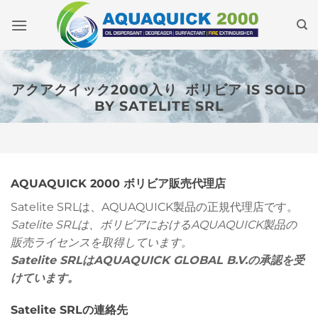
本
文
へ
ス
キ
アクアクイック2000入り
ボリビア
IS SOLD
ッ
BY SATELITE SRL
プ
AQUAQUICK 2000 ボリビア販売代理店
Satelite SRLは、AQUAQUICK製品の正規代理店です。
Satelite SRLは、ボリビアにおけるAQUAQUICK製品の
販売ライセンスを取得しています。
Satelite SRLはAQUAQUICK GLOBAL B.V.の承認を受
けています。
Satelite SRLの連絡先