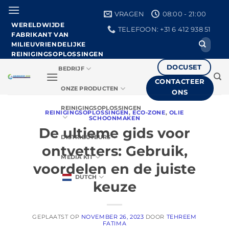
Ga
VRAGEN
08:00 - 21:00
naar
WERELDWIJDE
TELEFOON: +31 6 412 938 51
de
FABRIKANT VAN
Zoeken
inhoud
MILIEUVRIENDELIJKE
naar:
REINIGINGSOPLOSSINGEN
DOCUSET
BEDRIJF
CONTACTEER
ONZE PRODUCTEN
ONS
REINIGINGSOPLOSSINGEN
REINIGINGSOPLOSSINGEN
,
ECO-ZONE
,
OLIE
SCHOONMAKEN
De ultieme gids voor
DISTRIBUTEURS
ontvetters: Gebruik,
MEDIA KIT
voordelen en de juiste
DUTCH
keuze
GEPLAATST OP
NOVEMBER 26, 2023
DOOR
TEHREEM
FATIMA