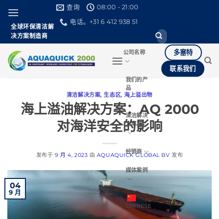
跳
查询
08:00 - 21:00
到
电话。+31 6 412 938 51
全球环保清洁解
内
搜
决方案制造商
容
索。
多塞特
公司名称
联系我们
我们的产
品
清洁解决方案
,
生态区
,
海上溢出物
海上溢油解决方案：AQ 2000
清洁解决
对海洋安全的影响
方案
经销商
发布于
9 月 4, 2023
由
AQUAQUICK GLOBAL BV
发布
媒体案例
04
9 月
CHINESE