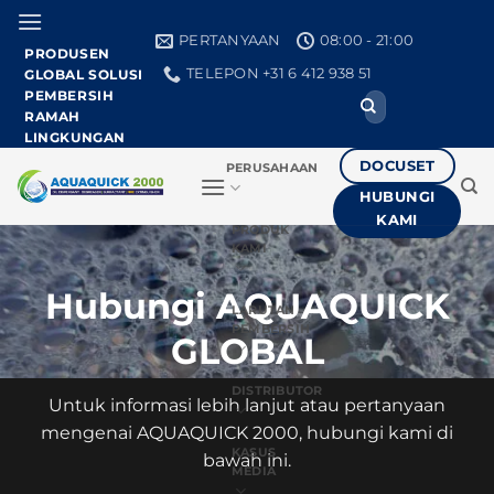
Loncat
ke
PERTANYAAN
08:00 - 21:00
PRODUSEN
konten
TELEPON +31 6 412 938 51
GLOBAL SOLUSI
PEMBERSIH
Cari:
RAMAH
LINGKUNGAN
DOCUSET
PERUSAHAAN
HUBUNGI
KAMI
PRODUK
KAMI
Hubungi AQUAQUICK
LARUTAN
PEMBERSIH
GLOBAL
DISTRIBUTOR
Untuk informasi lebih lanjut atau pertanyaan
mengenai AQUAQUICK 2000, hubungi kami di
KASUS
bawah ini.
MEDIA