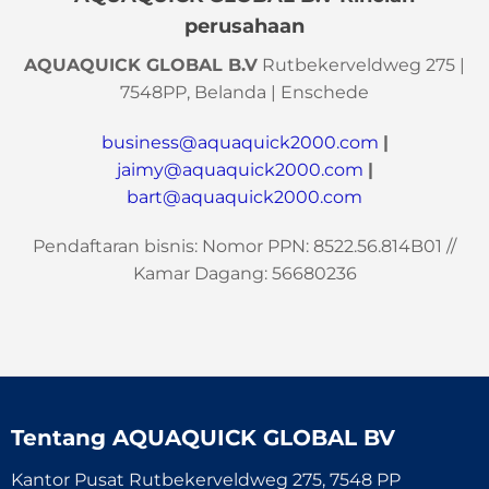
perusahaan
AQUAQUICK GLOBAL B.V
Rutbekerveldweg 275 |
7548PP, Belanda | Enschede
business@aquaquick2000.com
|
jaimy@aquaquick2000.com
|
bart@aquaquick2000.com
Pendaftaran bisnis: Nomor PPN: 8522.56.814B01 //
Kamar Dagang: 56680236
Tentang
AQUAQUICK GLOBAL BV
Kantor Pusat Rutbekerveldweg 275, 7548 PP