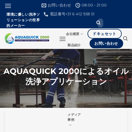
本
お問い合わせ
08:00 - 21:00
文
電話番号+31 6 412 938 51
環境に優しい洗浄ソ
へ
リューションの世界
検
ス
的メーカー
索
し
キ
ドキュセット
会社概要
て
ッ
く
お問い合わせ
製品紹介
だ
プ
さ
い。
クリーニ
ングソリ
AQUAQUICK 2000によるオイル
ューショ
ン
洗浄アプリケーション
販売代理
店
メディア
事例