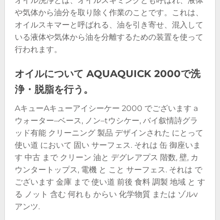
オイル洗浄とは、オイルスキミングとも呼ばれ、液体
や気体から油分を取り除く作業のことです。これは、
オイルスキマーと呼ばれる、油を引き寄せ、混入して
いる液体や気体から油を分離するための装置を使って
行われます。
オイルについて AQUAQUICK 2000で洗
浄・脱脂を行う。
A
キュー
A
キュー
アイシーケー
2000
でございます
a
ウォーター
–
ベース
,
ノン
–
t
ウシケー
,
バイ
叙情詩
グラ
ッド
有能
クリーニング
製品
デザインされた
にとって
使い道
において
固い
サーフェス
.
それは
缶
御座いま
す
中古
まで
クリーン
油と
デグ
レ
アプス
階数
,
壁
,
カ
ウンター
トップス
,
電機
と
こと
サーフェス
.
それは
で
ございます
金庫
まで
使い道
前後
食料
調製
地域
と
す
る
ノット
含む
何れも
からい
化学物質
または
ゾル
v
アンツ
.