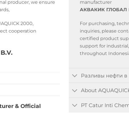
manufacturer
nal producer, we ensure
АКВАКИК ГЛОБАЛ Б
ards,
For purchasing, techn
QUAQUICK 2000,
inquiries, please con
ject cooperation
certified product sup
support for industria
B.V.
throughout Indonesi
Разливы нефти в
About AQUAQUICK
PT Catur Inti Che
rer & Official