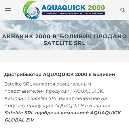
Skip
to
content
АКВАКИК 2000 В
БОЛИВИЯ
ПРОДАНО
SATELITE SRL
Дистрибьютор AQUAQUICK 2000 в Боливии
Satelite SRL является официальным
представителем продукции AQUAQUICK.
Компания Satelite SRL имеет лицензию на
продажу продукции AQUAQUICK в Боливии.
Satelite SRL одобрена компанией AQUAQUICK
GLOBAL B.V.