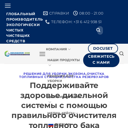
Skip
to
СПРАВКИ
08:00 - 21:00
ГЛОБАЛЬНЫЙ
content
ПРОИЗВОДИТЕЛЬ
ТЕЛЕФОН: +31 6 412 938 51
ЭКОЛОГИЧЕСКИ
Поиск:
ЧИСТЫХ
ЧИСТЯЩИХ
СРЕДСТВ
DOCUSET
КОМПАНИЯ
СВЯЖИТЕСЬ
НАШИ ПРОДУКТЫ
С НАМИ
РЕШЕНИЯ ДЛЯ УБОРКИ
,
ЭКОЗОНА
,
ОЧИСТКА
РЕШЕНИЯ ДЛЯ
ТОПЛИВНЫХ СТАНЦИЙ
,
ОЧИСТКА РЕЗЕРВУАРОВ
УБОРКИ
Поддерживайте
здоровье дизельной
ДИСТРИБЬЮТОРЫ
системы с помощью
правильного очистителя
МЕДИА-КЕЙСЫ
топливного бака
RUSSIAN