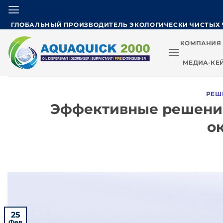
Skip
to
ГЛОБАЛЬНЫЙ ПРОИЗВОДИТЕЛЬ ЭКОЛОГИЧЕСКИ ЧИСТЫХ 
content
КОМПАНИЯ
МЕДИА-КЕ
РЕШ
Эффективные решения
о
25
Фев