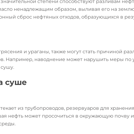
 значительной степени способствуют разливам неф
асло ненадлежащим образом, выливая его на землю 
конный сброс нефтяных отходов, образующихся в ре
трясения и ураганы, также могут стать причиной ра
ов. Например, наводнение может нарушить меры по
 сушу.
а суше
ытекает из трубопроводов, резервуаров для хранения
я нефть может просочиться в окружающую почву и 
среды.