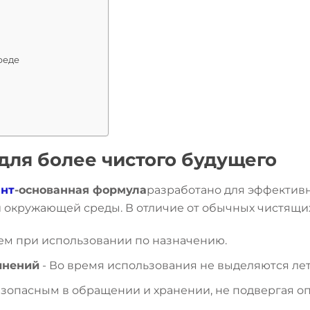
реде
для более чистого будущего
ант
-основанная формула
разработано для эффектив
и окружающей среды. В отличие от обычных чистящих
ем при использовании по назначению.
инений
- Во время использования не выделяются ле
безопасным в обращении и хранении, не подвергая о