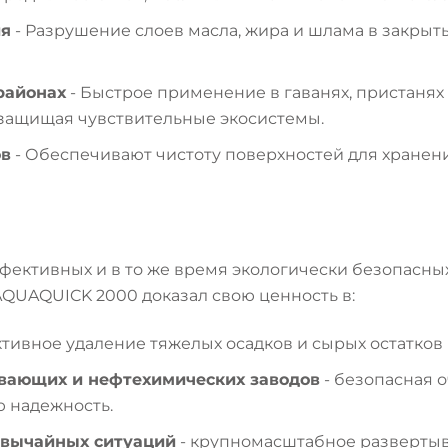
ия
- Разрушение слоев масла, жира и шлама в закры
районах
- Быстрое применение в гаванях, пристанях
 защищая чувствительные экосистемы.
ов
- Обеспечивают чистоту поверхностей для хранени
тивных и в то же время экологически безопасных ч
AQUAQUICK 2000 доказал свою ценность в:
тивное удаление тяжелых осадков и сырых остатков п
вающих и нефтехимических заводов
- безопасная о
 надежность.
звычайных ситуаций
- крупномасштабное развертыв