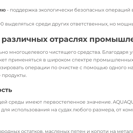
ию
- поддержка экологически безопасных операций в
0 выделяться среди других ответственных, но мощны
 различных отраслях промышл
о многоцелевого чистящего средства. Благодаря ун
жет применяться в широком спектре промышленных и
зировать операции по очистке с помощью одного на
 продукты.
ость
щей среды имеют первостепенное значение. AQUAQU
для использования на судах любого размера, от ком
ородных остатков, масляных пятен и копоти на мета