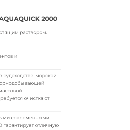
 AQUAQUICK 2000
стящим раствором.
ентов и
в судоходстве, морской
 горнодобывающей
тмассовой
ребуется очистка от
амыми современными
0 гарантирует отличную