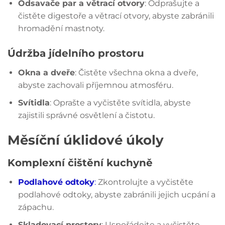
Odsavače par a větrací otvory
: Odprašujte a
čistěte digestoře a větrací otvory, abyste zabránili
hromadění mastnoty.
Údržba jídelního prostoru
Okna a dveře
: Čistěte všechna okna a dveře,
abyste zachovali příjemnou atmosféru.
Svítidla
: Oprašte a vyčistěte svítidla, abyste
zajistili správné osvětlení a čistotu.
Měsíční úklidové úkoly
Komplexní čištění kuchyně
Podlahové odtoky
:
Zkontrolujte a vyčistěte
podlahové odtoky, abyste zabránili jejich ucpání a
zápachu.
Skladovací prostory
: Uspořádejte a vyčistěte