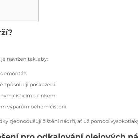
ží?
je navržen tak, aby:
 demontáž.
é způsobují poškození.
nným čisticím účinkem.
kým výparům během čištění.
dky zjednodušují čištění nádrží, ať už pomocí vysokotl
ení pro odkalování olejových ná