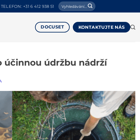
Hledat:
TELEFON: +31 6 412 938 51
DOCUSET
KONTAKTUJTE NÁS
o účinnou údržbu nádrží
A