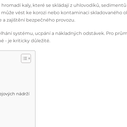
romadí kaly, které se skládají z uhlovodíků, sedimentů a
t a může vést ke korozi nebo kontaminaci skladovaného ol
e a zajištění bezpečného provozu.
selhání systému, ucpání a nákladných odstávek. Pro průmy
- je kriticky důležité.
ejových nádrží