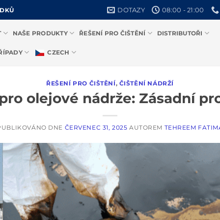
DOTAZY
08:00 - 21:00
EDKŮ
T
NAŠE PRODUKTY
ŘEŠENÍ PRO ČIŠTĚNÍ
DISTRIBUTOŘI
ŘÍPADY
CZECH
ŘEŠENÍ PRO ČIŠTĚNÍ
,
ČIŠTĚNÍ NÁDRŽÍ
pro olejové nádrže: Zásadní pr
PUBLIKOVÁNO DNE
ČERVENEC 31, 2025
AUTOREM
TEHREEM FATIM