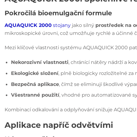
Pokročilá bioemulgační formule
AQUAQUICK 2000
stojany
jako silný
prostředek na o
mikroskopické úrovni, což umožňuje rychlé a účinné či
Mezi klíčové vlastnosti systému AQUAQUICK 2000 patř
Nekorozivní vlastnosti
, chránící nátěry nádrží a kov
Ekologické složení
, plně biologicky rozložitelné za
Bezpečná aplikace
, čímž se eliminují škodlivé výpar
Všestranné použití
, vhodné pro automatizované sys
Kombinací odkalování a odplyňování snižuje AQUAQUIC
Aplikace napříč odvětvími