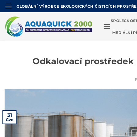
Přeskočit
GLOBÁLNÍ VÝROBCE EKOLOGICKÝCH ČISTICÍCH PROSTŘ
na
obsah
SPOLEČNOS
MEDIÁLNÍ P
Odkalovací prostředek 
31
Čvc