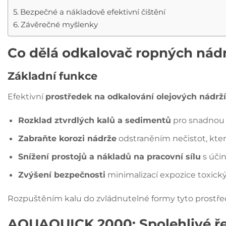
Bezpečné a nákladově efektivní čištění
Závěrečné myšlenky
Co dělá odkalovač ropných nádr
Základní funkce
Efektivní
prostředek na odkalování olejových nádrží
Rozklad ztvrdlých kalů a sedimentů
pro snadnou
Zabraňte korozi nádrže
odstraněním nečistot, kter
Snížení prostojů a nákladů na pracovní sílu
s úči
Zvýšení bezpečnosti
minimalizací expozice toxic
Rozpuštěním kalu do zvládnutelné formy tyto prostře
AQUAQUICK 2000: Spolehlivé řeš