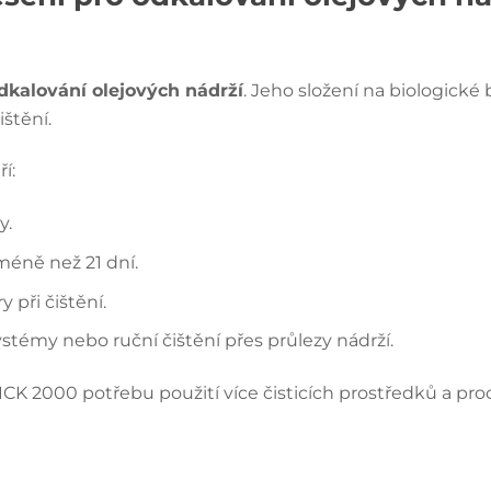
dkalování olejových nádrží
. Jeho složení na biologické
štění.
í:
y.
 méně než 21 dní.
y při čištění.
témy nebo ruční čištění přes průlezy nádrží.
K 2000 potřebu použití více čisticích prostředků a pro