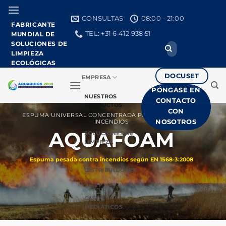
Ir
al
CONSULTAS
08:00 - 21:00
FABRICANTE
contenido
TEL: +31 6 412 938 51
MUNDIAL DE
SOLUCIONES DE
Buscar:
LIMPIEZA
ECOLÓGICAS
DOCUSET
EMPRESA
PÓNGASE EN
NUESTROS
CONTACTO
PRODUCTOS
CON
ESPUMA UNIVERSAL CONCENTRADA PARA EXTINCIÓN DE
NOSOTROS
INCENDIOS
AQUAFOAM
SOLUCIONES DE
LIMPIEZA
Espuma pesada contra incendios según EN 1568-3:2008
DISTRIBUIDORES
CASOS
MEDIÁTICOS