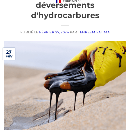
FRENCH
déversements
d'hydrocarbures
PUBLIÉ LE
FÉVRIER 27, 2024
PAR
TEHREEM FATIMA
27
Fév