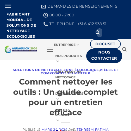
Skip
DEMANDES DE RENSEIGNEMENTS
to
FABRICANT
08:00 - 21:00
content
MONDIAL DE
TÉLÉPHONE : +31 6 412 938 51
SOLUTIONS DE
NETTOYAGE
Recherchez
:
ÉCOLOGIQUES
DOCUSET
ENTREPRISE
NOUS
NOS PRODUITS
CONTACTER
SOLUTIONS DE NETTOYAGE
,
ZONE ÉCOLOGIQUE
,
PIÈCES ET
SOLUTIONS DE
COMPOSANTS DU MOTEUR
NETTOYAGE
Comment nettoyer les
outils : Un guide complet
DISTRIBUTEURS
pour un entretien
efficace
CAS DES
MÉDIAS
PUBLIÉ LE
MARS 24, 2024
PAR
TEHREEM FATIMA