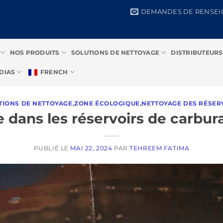
DEMANDES DE RENSE
NOS PRODUITS
SOLUTIONS DE NETTOYAGE
DISTRIBUTEURS
DIAS
FRENCH
TIONS DE NETTOYAGE
,
ZONE ÉCOLOGIQUE
,
NETTOYAGE DES RÉSER
e dans les réservoirs de carbu
PUBLIÉ LE
MAI 22, 2024
PAR
TEHREEM FATIMA