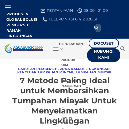
Loncat
ke
PERTANYAAN
08:00 - 21:00
PRODUSEN
konten
TELEPON +31 6 412 938 51
GLOBAL SOLUSI
PEMBERSIH
Cari:
RAMAH
LINGKUNGAN
DOCUSET
PERUSAHAAN
HUBUNGI
KAMI
PRODUK
KAMI
LARUTAN PEMBERSIH
,
ZONA RAMAH LINGKUNGAN
,
PENYEBAR TUMPAHAN MINYAK
,
TUMPAHAN MINYAK
7 Metode Paling Ideal
LARUTAN
PEMBERSIH
untuk Membersihkan
Tumpahan Minyak Untuk
DISTRIBUTOR
Menyelamatkan
Lingkungan
KASUS
MEDIA