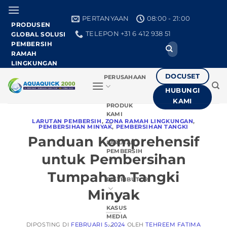
Loncat
ke
PERTANYAAN
08:00 - 21:00
PRODUSEN
konten
TELEPON +31 6 412 938 51
GLOBAL SOLUSI
PEMBERSIH
Cari:
RAMAH
LINGKUNGAN
DOCUSET
PERUSAHAAN
HUBUNGI
KAMI
PRODUK
KAMI
LARUTAN PEMBERSIH
,
ZONA RAMAH LINGKUNGAN
,
PEMBERSIHAN MINYAK
,
PEMBERSIHAN TANGKI
Panduan Komprehensif
LARUTAN
PEMBERSIH
untuk Pembersihan
Tumpahan Tangki
DISTRIBUTOR
Minyak
KASUS
MEDIA
DIPOSTING DI
FEBRUARI 5, 2024
OLEH
TEHREEM FATIMA