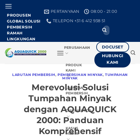
Loncat
ke
PERTANYAAN
08:00 - 21:00
PRODUSEN
konten
TELEPON +31 6 412 938 51
GLOBAL SOLUSI
PEMBERSIH
Cari:
RAMAH
LINGKUNGAN
DOCUSET
PERUSAHAAN
HUBUNGI
KAMI
PRODUK
KAMI
LARUTAN PEMBERSIH
,
PEMBERSIHAN MINYAK
,
TUMPAHAN
MINYAK
Merevolusi Solusi
LARUTAN
PEMBERSIH
Tumpahan Minyak
dengan AQUAQUICK
DISTRIBUTOR
2000: Panduan
Komprehensif
KASUS
MEDIA