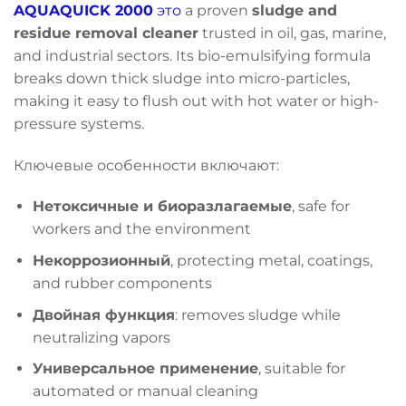
AQUAQUICK 2000
это
a proven
sludge and
residue removal cleaner
trusted in oil, gas, marine,
and industrial sectors. Its bio-emulsifying formula
breaks down thick sludge into micro-particles,
making it easy to flush out with hot water or high-
pressure systems.
Ключевые особенности включают:
Нетоксичные и биоразлагаемые
, safe for
workers and the environment
Некоррозионный
, protecting metal, coatings,
and rubber components
Двойная функция
: removes sludge while
neutralizing vapors
Универсальное применение
, suitable for
automated or manual cleaning