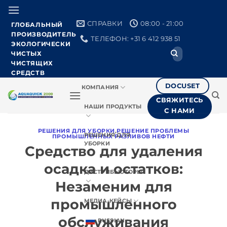
Skip
to
СПРАВКИ
08:00 - 21:00
ГЛОБАЛЬНЫЙ
content
ПРОИЗВОДИТЕЛЬ
ТЕЛЕФОН: +31 6 412 938 51
ЭКОЛОГИЧЕСКИ
Поиск:
ЧИСТЫХ
ЧИСТЯЩИХ
СРЕДСТВ
DOCUSET
КОМПАНИЯ
СВЯЖИТЕСЬ
НАШИ ПРОДУКТЫ
С НАМИ
РЕШЕНИЯ ДЛЯ УБОРКИ
,
РЕШЕНИЕ ПРОБЛЕМЫ
РЕШЕНИЯ ДЛЯ
ПРОМЫШЛЕННЫХ РАЗЛИВОВ НЕФТИ
УБОРКИ
Средство для удаления
осадка и остатков:
ДИСТРИБЬЮТОРЫ
Незаменим для
промышленного
МЕДИА-КЕЙСЫ
обслуживания
RUSSIAN