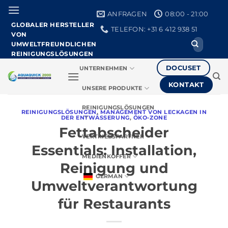
Zum
ANFRAGEN
08:00 - 21:00
Inhalt
GLOBALER HERSTELLER
TELEFON: +31 6 412 938 51
springen
VON
Suche
UMWELTFREUNDLICHEN
nach:
REINIGUNGSLÖSUNGEN
DOCUSET
UNTERNEHMEN
KONTAKT
UNSERE PRODUKTE
REINIGUNGSLÖSUNGEN
REINIGUNGSLÖSUNGEN
,
MANAGEMENT VON LECKAGEN IN
DER ENTWÄSSERUNG
,
ÖKO-ZONE
Fettabscheider
VERTRIEBSPARTNER
Essentials: Installation,
MEDIENKOFFER
Reinigung und
GERMAN
Umweltverantwortung
für Restaurants