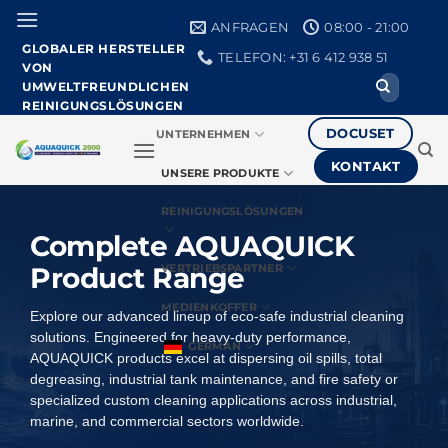
Zum
ANFRAGEN
08:00 - 21:00
Inhalt
GLOBALER HERSTELLER
TELEFON: +31 6 412 938 51
springen
VON
Suche
UMWELTFREUNDLICHEN
nach:
REINIGUNGSLÖSUNGEN
DOCUSET
UNTERNEHMEN
KONTAKT
UNSERE PRODUKTE
REINIGUNGSLÖSUNGEN
Complete AQUAQUICK
Product Range
VERTRIEBSPARTNER
MEDIENKOFFER
Explore our advanced lineup of eco-safe industrial cleaning
solutions. Engineered for heavy-duty performance,
GERMAN
AQUAQUICK products excel at dispersing oil spills, total
degreasing, industrial tank maintenance, and fire safety or
specialized custom cleaning applications across industrial,
marine, and commercial sectors worldwide.