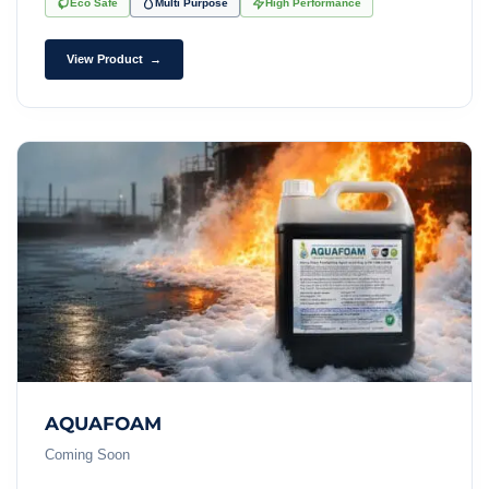
Eco Safe
Multi Purpose
High Performance
View Product →
AQUAFOAM
Coming Soon