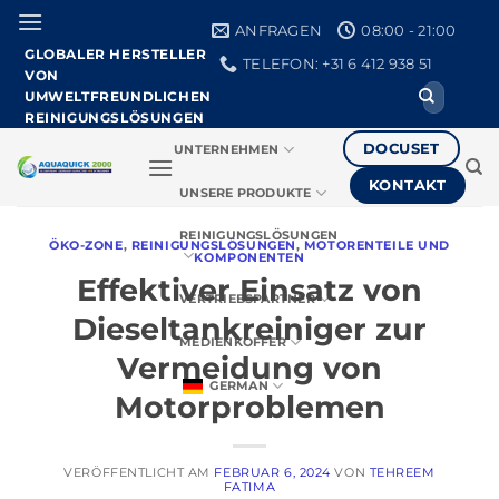
Zum
ANFRAGEN
08:00 - 21:00
Inhalt
GLOBALER HERSTELLER
TELEFON: +31 6 412 938 51
springen
VON
Suche
UMWELTFREUNDLICHEN
nach:
REINIGUNGSLÖSUNGEN
DOCUSET
UNTERNEHMEN
KONTAKT
UNSERE PRODUKTE
REINIGUNGSLÖSUNGEN
ÖKO-ZONE
,
REINIGUNGSLÖSUNGEN
,
MOTORENTEILE UND
KOMPONENTEN
Effektiver Einsatz von
VERTRIEBSPARTNER
Dieseltankreiniger zur
MEDIENKOFFER
Vermeidung von
GERMAN
Motorproblemen
VERÖFFENTLICHT AM
FEBRUAR 6, 2024
VON
TEHREEM
FATIMA