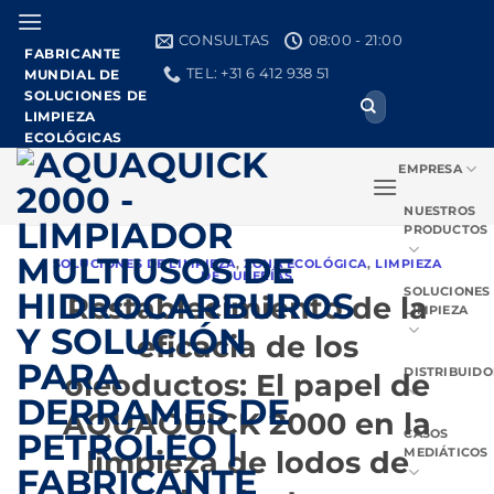
Ir
al
CONSULTAS
08:00 - 21:00
FABRICANTE
contenido
TEL: +31 6 412 938 51
MUNDIAL DE
SOLUCIONES DE
Buscar:
LIMPIEZA
ECOLÓGICAS
EMPRESA
NUESTROS
PRODUCTOS
SOLUCIONES DE LIMPIEZA
,
ZONA ECOLÓGICA
,
LIMPIEZA
DE TUBERÍAS
SOLUCIONES
Restablecimiento de la
LIMPIEZA
eficacia de los
DISTRIBUIDO
oleoductos: El papel de
AQUAQUICK 2000 en la
CASOS
limpieza de lodos de
MEDIÁTICOS