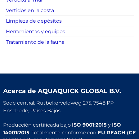
Vertidos en la costa
Limpieza de depósitos
Herramientas y equipos
Tratamiento de la fauna
Acerca de
AQUAQUICK GLOBAL B.V.
Sede central: Rutbekerveldweg 275, 7548 PP
Enschede, Países Bajos.
Producción certificada bajo
ISO 9001:2015
y
ISO
14001:2015
. Totalmente conforme con
EU REACH (CE