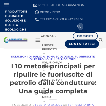
Vai
RICHIESTE DI INFORMAZIONI
al
PRODUTTORE
08:00 - 21:00
contenuto
GLOBALE DI
TELEFONO: +31 6 412 938 51
SOLUZIONI DI
PULIZIA
Ricerca
per:
ECOLOGICHE
DOCUSET
AZIENDA
CONTATTATECI
I NOSTRI
PRODOTTI
SOLUZIONI DI PULIZIA
,
ZONA ECOLOGICA
,
FUORIUSCITE
DI PETROLIO
,
PULIZIA DEI TUBI
SOLUZIONI DI
I 10 metodi principali per
PULIZIA
ripulire le fuoriuscite di
DISTRIBUTORI
petrolio dalle condutture:
Una guida completa
CASI DI
MEDIA
PUBBLICATO IL
FEBBRAIO 29, 2024
DA
TEHREEM FATIMA