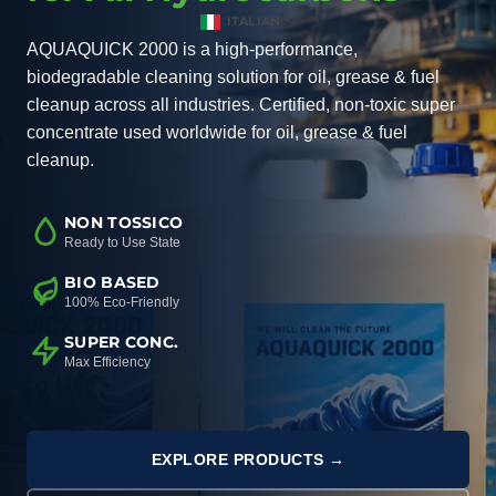
ITALIAN
AQUAQUICK 2000 is a high-performance,
biodegradable cleaning solution for oil, grease & fuel
cleanup across all industries. Certified, non-toxic super
concentrate used worldwide for oil, grease & fuel
cleanup.
NON TOSSICO
Ready to Use State
BIO BASED
100% Eco-Friendly
SUPER CONC.
Max Efficiency
EXPLORE PRODUCTS →