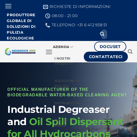
Vai
RICHIESTE DI INFORMAZIONI
al
PRODUTTORE
08:00 - 21:00
contenuto
GLOBALE DI
TELEFONO: +31 6 412 938 51
SOLUZIONI DI
PULIZIA
Ricerca
per:
ECOLOGICHE
DOCUSET
AZIENDA
CONTATTATECI
I NOSTRI
PRODOTTI
SOLUZIONI DI
PULIZIA
OFFICIAL MANUFACTURER OF THE
BIODEGRADABLE WATER-BASED CLEANING AGENT
DISTRIBUTORI
Industrial Degreaser
and
Oil Spill Dispersant
CASI DI
MEDIA
for All Hydrocarbons