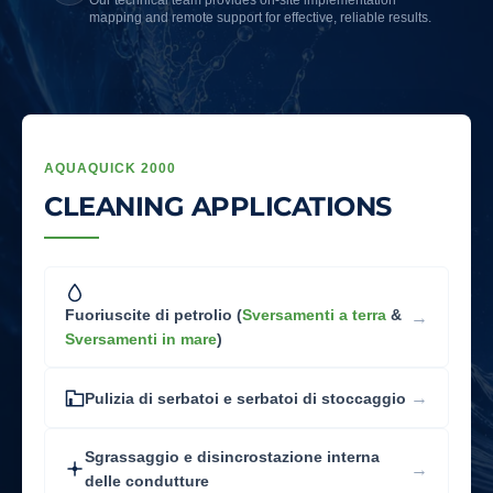
Our technical team provides on-site implementation
mapping and remote support for effective, reliable results.
AQUAQUICK 2000
CLEANING APPLICATIONS
Fuoriuscite di petrolio
(
Sversamenti a terra
&
→
Sversamenti in mare
)
→
Pulizia di serbatoi e serbatoi di stoccaggio
Sgrassaggio e disincrostazione interna
→
delle condutture