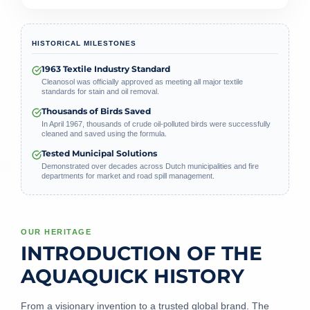
HISTORICAL MILESTONES
1963 Textile Industry Standard
Cleanosol was officially approved as meeting all major textile
standards for stain and oil removal.
Thousands of Birds Saved
In April 1967, thousands of crude oil-polluted birds were successfully
cleaned and saved using the formula.
Tested Municipal Solutions
Demonstrated over decades across Dutch municipalities and fire
departments for market and road spill management.
OUR HERITAGE
INTRODUCTION OF THE
AQUAQUICK HISTORY
From a visionary invention to a trusted global brand. The