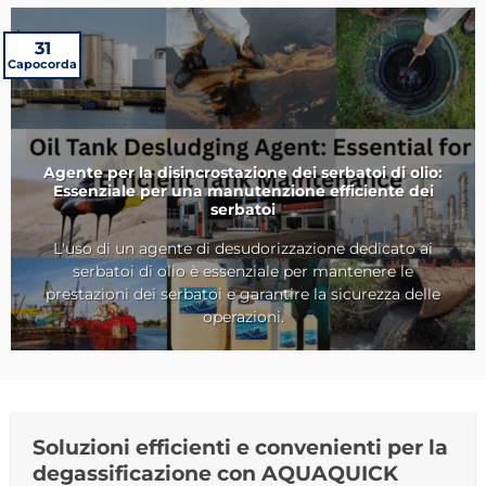
31
Capocorda
Agente per la disincrostazione dei serbatoi di olio:
Essenziale per una manutenzione efficiente dei
serbatoi
L'uso di un agente di desudorizzazione dedicato ai
serbatoi di olio è essenziale per mantenere le
Agente per la disincrostazione dei serbatoi di olio:
prestazioni dei serbatoi e garantire la sicurezza delle
Essenziale per una manutenzione efficiente dei
operazioni.
serbatoi">
Soluzioni efficienti e convenienti per la
degassificazione con AQUAQUICK