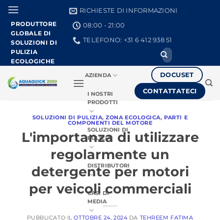
Vai
RICHIESTE DI INFORMAZIONI
al
PRODUTTORE
08:00 - 21:00
contenuto
GLOBALE DI
TELEFONO: +31 6 412 938 51
SOLUZIONI DI
PULIZIA
Ricerca
per:
ECOLOGICHE
DOCUSET
AZIENDA
CONTATTATECI
I NOSTRI
PRODOTTI
SOLUZIONI DI PULIZIA
,
ZONA ECOLOGICA
,
PARTI E
COMPONENTI DEL MOTORE
SOLUZIONI DI
L'importanza di utilizzare
PULIZIA
regolarmente un
DISTRIBUTORI
detergente per motori
per veicoli commerciali
CASI DI
MEDIA
PUBBLICATO IL
OTTOBRE 24, 2024
DA
TEHREEM FATIMA