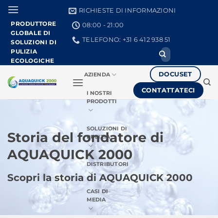
Vai
RICHIESTE DI INFORMAZIONI
al
PRODUTTORE
08:00 - 21:00
contenuto
GLOBALE DI
TELEFONO: +31 6 412 938 51
SOLUZIONI DI
PULIZIA
Ricerca
per:
ECOLOGICHE
DOCUSET
AZIENDA
CONTATTATECI
I NOSTRI
PRODOTTI
SOLUZIONI DI
Storia del fondatore di
PULIZIA
AQUAQUICK 2000
DISTRIBUTORI
Scopri la storia di AQUAQUICK 2000
CASI DI
MEDIA