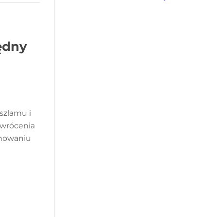
ędny
szlamu i
ywrócenia
chowaniu