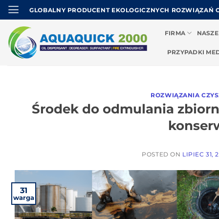
Przejdź
GLOBALNY PRODUCENT EKOLOGICZNYCH ROZWIĄZAŃ 
do
treści
FIRMA
NASZE
PRZYPADKI ME
ROZWIĄZANIA CZY
Środek do odmulania zbiorn
konserw
POSTED ON
LIPIEC 31, 
31
warga