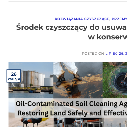
ROZWIĄZANIA CZYSZCZĄCE
,
PRZEMY
Środek czyszczący do usuwan
w konserw
POSTED ON
LIPIEC 26, 
26
warga