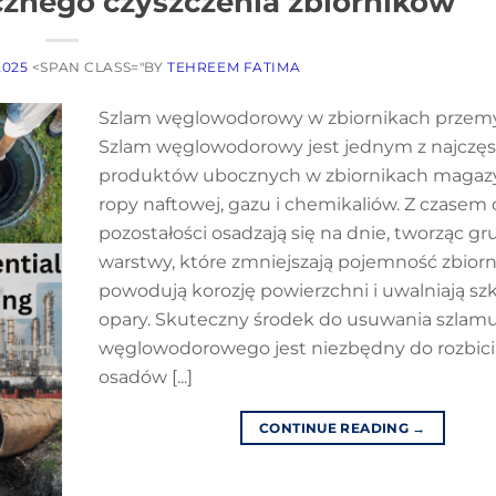
cznego czyszczenia zbiorników
2025
<SPAN CLASS="BY
TEHREEM FATIMA
Szlam węglowodorowy w zbiornikach przem
Szlam węglowodorowy jest jednym z najczęs
produktów ubocznych w zbiornikach maga
ropy naftowej, gazu i chemikaliów. Z czasem 
pozostałości osadzają się na dnie, tworząc g
warstwy, które zmniejszają pojemność zbiorn
powodują korozję powierzchni i uwalniają sz
opary. Skuteczny środek do usuwania szlam
węglowodorowego jest niezbędny do rozbici
osadów [...]
CONTINUE READING
→