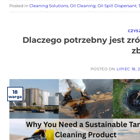
Posted in
Cleaning Solutions
,
Oil Cleaning
,
Oil Spill Dispersant
,
CZYS
Dlaczego potrzebny jest z
z
POSTED ON
LIPIEC 18, 
18
warga