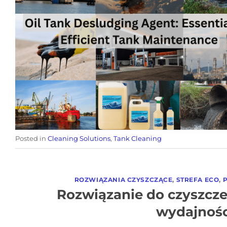
Posted in
Cleaning Solutions
,
Tank Cleaning
ROZWIĄZANIA CZYSZCZĄCE
,
STREFA ECO
,
Rozwiązanie do czyszcz
wydajnośc