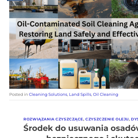
Posted in
Cleaning Solutions
,
Land Spills
,
Oil Cleaning
ROZWIĄZANIA CZYSZCZĄCE
,
CZYSZCZENIE OLEJU
,
DY
Środek do usuwania osad