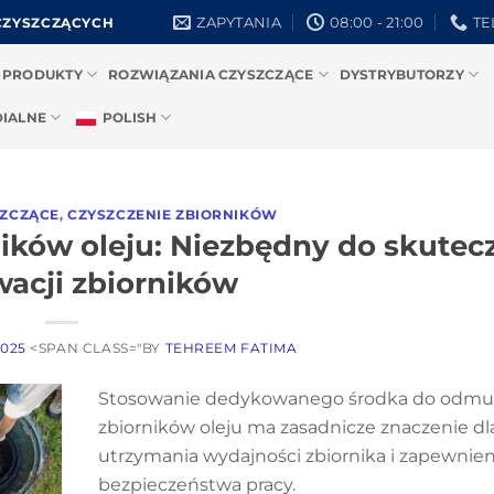
ZAPYTANIA
08:00 - 21:00
TE
CZYSZCZĄCYCH
 PRODUKTY
ROZWIĄZANIA CZYSZCZĄCE
DYSTRYBUTORZY
DIALNE
POLISH
SZCZĄCE
,
CZYSZCZENIE ZBIORNIKÓW
ików oleju: Niezbędny do skutec
acji zbiorników
2025
<SPAN CLASS="BY
TEHREEM FATIMA
Stosowanie dedykowanego środka do odmu
zbiorników oleju ma zasadnicze znaczenie dl
utrzymania wydajności zbiornika i zapewnien
bezpieczeństwa pracy.