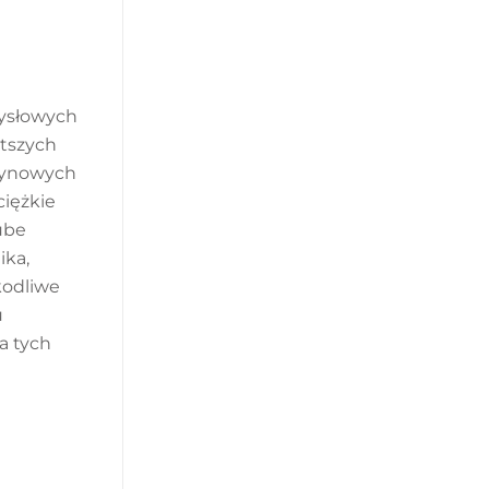
ysłowych
tszych
zynowych
ciężkie
rube
ika,
kodliwe
u
a tych