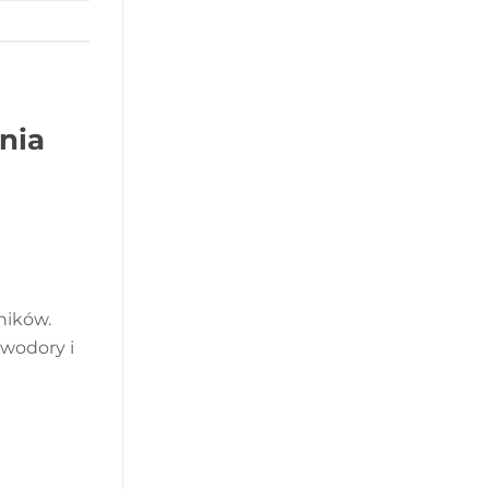
nia
ników.
wodory i