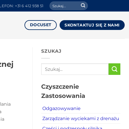
Search
LEFON: +31 6 412 938 51
for:
DOCUSET
SKONTAKTUJ SIĘ Z NAMI
SZUKAJ
znej
Czyszczenie
Zastosowania
lania
Odgazowywanie
a
Zarządzanie wyciekami z drenażu
ia
Części i podzespoły silnika