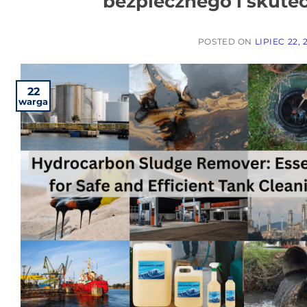
bezpiecznego i skute
POSTED ON
LIPIEC 22, 
22
warga