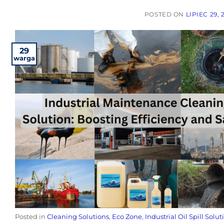
POSTED ON
LIPIEC 29, 
29
warga
Posted in
Cleaning Solutions
,
Eco Zone
,
Industrial Oil Spill Solut