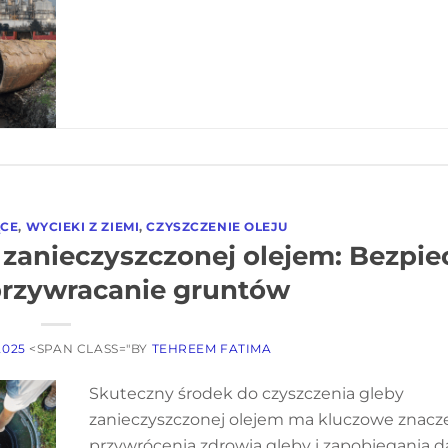
ĄCE
,
WYCIEKI Z ZIEMI
,
CZYSZCZENIE OLEJU
 zanieczyszczonej olejem: Bezpie
przywracanie gruntów
2025
<SPAN CLASS="BY
TEHREEM FATIMA
Skuteczny środek do czyszczenia gleby
zanieczyszczonej olejem ma kluczowe znacze
przywrócenia zdrowia gleby i zapobiegania 