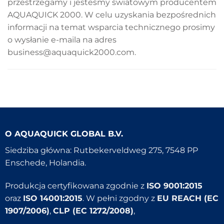
przestrzegamy i jesteśmy światowym producentem
AQUAQUICK 2000. W celu uzyskania bezpośrednich
informacji na temat wsparcia technicznego prosimy
o wysłanie e-maila na adres
business@aquaquick2000.com.
O
AQUAQUICK GLOBAL B.V.
Siedziba główna: Rutbekerveldweg 275, 7548 PP
Enschede, Holandia.
Produkcja certyfikowana zgodnie z
ISO 9001:2015
oraz
ISO 14001:2015
. W pełni zgodny z
EU REACH (EC
1907/2006)
,
CLP (EC 1272/2008)
,