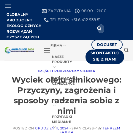
Przejdź
do
ZAPYTANIA
08:00 - 21:00
GLOBALNY
treści
TELEFON: +31 6 412 938 51
PRODUCENT
EKOLOGICZNYCH
Search
ROZWIĄZAŃ
for:
CZYSZCZĄCYCH
DOCUSET
FIRMA
SKONTAKTUJ
NASZE
SIĘ Z NAMI
PRODUKTY
CZĘŚCI I PODZESPOŁY SILNIKA
Wyciek oleju silnikowego:
ROZWIĄZANIA
CZYSZCZĄCE
Przyczyny, zagrożenia i
sposoby radzenia sobie z
DYSTRYBUTORZY
nimi
PRZYPADKI
MEDIALNE
POSTED ON
GRUDZIEŃ 11, 2024
<SPAN CLASS="BY
TEHREEM
FATIMA