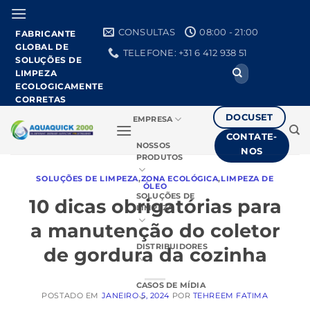
Pular
para
CONSULTAS
08:00 - 21:00
FABRICANTE
o
GLOBAL DE
TELEFONE: +31 6 412 938 51
conteúdo
SOLUÇÕES DE
Procurar
LIMPEZA
por:
ECOLOGICAMENTE
CORRETAS
DOCUSET
EMPRESA
CONTATE-
NOSSOS
NOS
PRODUTOS
SOLUÇÕES DE LIMPEZA
,
ZONA ECOLÓGICA
,
LIMPEZA DE
ÓLEO
SOLUÇÕES DE
10 dicas obrigatórias para
LIMPEZA
a manutenção do coletor
DISTRIBUIDORES
de gordura da cozinha
CASOS DE MÍDIA
POSTADO EM
JANEIRO 5, 2024
POR
TEHREEM FATIMA