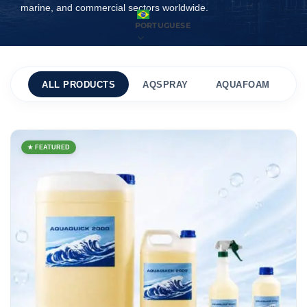
marine, and commercial sectors worldwide.
PORTUGUESE
ALL PRODUCTS
AQSPRAY
AQUAFOAM
A
★ FEATURED