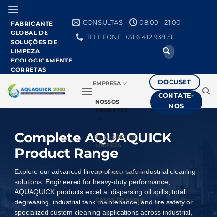
Pular
para
CONSULTAS
08:00 - 21:00
FABRICANTE
o
GLOBAL DE
TELEFONE: +31 6 412 938 51
conteúdo
SOLUÇÕES DE
Procurar
LIMPEZA
por:
ECOLOGICAMENTE
CORRETAS
DOCUSET
EMPRESA
CONTATE-
NOSSOS
NOS
PRODUTOS
Complete AQUAQUICK
SOLUÇÕES DE
LIMPEZA
Product Range
Explore our advanced lineup of eco-safe industrial cleaning
DISTRIBUIDORES
solutions. Engineered for heavy-duty performance,
AQUAQUICK products excel at dispersing oil spills, total
CASOS DE MÍDIA
degreasing, industrial tank maintenance, and fire safety or
specialized custom cleaning applications across industrial,