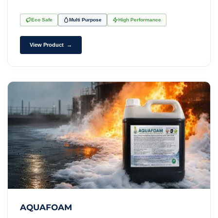
Eco Safe
Multi Purpose
High Performance
View Product →
AQUAFOAM