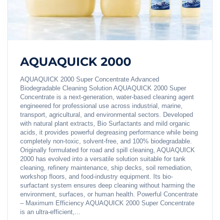
AQUAQUICK 2000
AQUAQUICK 2000 Super Concentrate Advanced
Biodegradable Cleaning Solution AQUAQUICK 2000 Super
Concentrate is a next-generation, water-based cleaning agent
engineered for professional use across industrial, marine,
transport, agricultural, and environmental sectors. Developed
with natural plant extracts, Bio Surfactants and mild organic
acids, it provides powerful degreasing performance while being
completely non-toxic, solvent-free, and 100% biodegradable.
Originally formulated for road and spill cleaning, AQUAQUICK
2000 has evolved into a versatile solution suitable for tank
cleaning, refinery maintenance, ship decks, soil remediation,
workshop floors, and food-industry equipment. Its bio-
surfactant system ensures deep cleaning without harming the
environment, surfaces, or human health. Powerful Concentrate
– Maximum Efficiency AQUAQUICK 2000 Super Concentrate
is an ultra-efficient,...