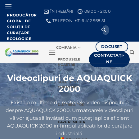
Treci
la
ÎNTREBĂRI
08:00 - 21:00
PRODUCĂTOR
conținut
TELEFON: +31 6 412 938 51
GLOBAL DE
SOLUȚII DE
Căutați:
CURĂȚARE
ECOLOGICE
DOCUSET
COMPANIA
CONTACTAȚI-
PRODUSELE
NE
NOASTRE
Videoclipuri de AQUAQUICK
SOLUȚII DE
2000
CURĂȚARE
Există o mulțime de materiale video disponibile
DISTRIBUITORI
despre AQUAQUICK 2000. Următoarele videoclipuri
vă vor ajuta să învățați cum puteți aplica eficient
CAZURI MEDIA
AQUAQUICK 2000 în timpul aplicațiilor de curățare
industrială.