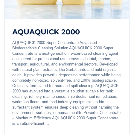
AQUAQUICK 2000
AQUAQUICK 2000 Super Concentrate Advanced
Biodegradable Cleaning Solution AQUAQUICK 2000 Super
Concentrate is a next-generation, water-based cleaning agent
engineered for professional use across industrial, marine,
transport, agricultural, and environmental sectors. Developed
with natural plant extracts, Bio Surfactants and mild organic
acids, it provides powerful degreasing performance while being
completely non-toxic, solvent-free, and 100% biodegradable.
Originally formulated for road and spill cleaning, AQUAQUICK
2000 has evolved into a versatile solution suitable for tank
cleaning, refinery maintenance, ship decks, soil remediation,
workshop floors, and food-industry equipment. Its bio-
surfactant system ensures deep cleaning without harming the
environment, surfaces, or human health. Powerful Concentrate
– Maximum Efficiency AQUAQUICK 2000 Super Concentrate
is an ultra-efficient,...