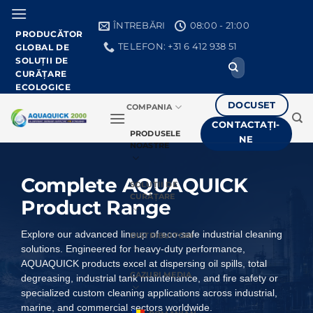
Treci
la
ÎNTREBĂRI
08:00 - 21:00
PRODUCĂTOR
conținut
TELEFON: +31 6 412 938 51
GLOBAL DE
SOLUȚII DE
Căutați:
CURĂȚARE
ECOLOGICE
DOCUSET
COMPANIA
CONTACTAȚI-
PRODUSELE
NE
NOASTRE
Complete AQUAQUICK
SOLUȚII DE
CURĂȚARE
Product Range
Explore our advanced lineup of eco-safe industrial cleaning
DISTRIBUITORI
solutions. Engineered for heavy-duty performance,
AQUAQUICK products excel at dispersing oil spills, total
CAZURI MEDIA
degreasing, industrial tank maintenance, and fire safety or
specialized custom cleaning applications across industrial,
marine, and commercial sectors worldwide.