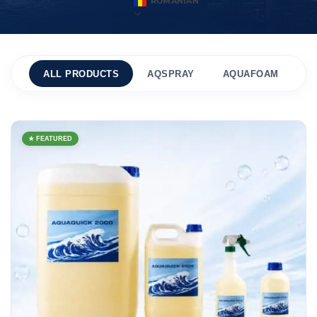
ROMANIAN
ALL PRODUCTS
AQSPRAY
AQUAFOAM
A
★ FEATURED