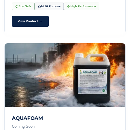
Eco Safe
Multi Purpose
High Performance
View Product →
AQUAFOAM
Coming Soon