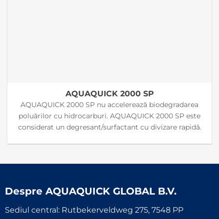
AQUAQUICK 2000 SP
AQUAQUICK 2000 SP nu accelerează biodegradarea
poluărilor cu hidrocarburi. AQUAQUICK 2000 SP este
considerat un degresant/surfactant cu divizare rapidă.
Despre
AQUAQUICK GLOBAL B.V.
Sediul central: Rutbekerveldweg 275, 7548 PP