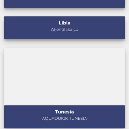
Libia
Al-entilaka co
Tunesia
AQUAQUICK TUNESIA