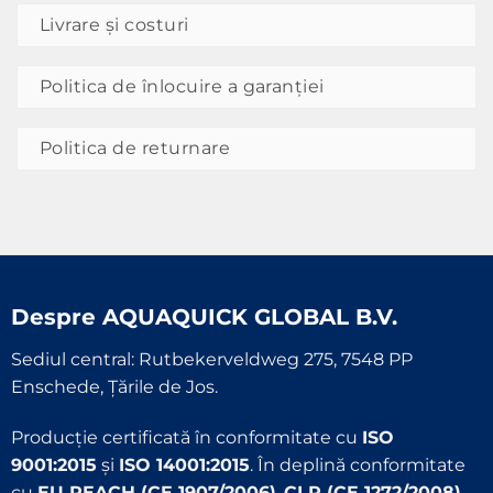
Livrare și costuri
Politica de înlocuire a garanției
Politica de returnare
Despre
AQUAQUICK GLOBAL B.V.
Sediul central: Rutbekerveldweg 275, 7548 PP
Enschede, Țările de Jos.
Producție certificată în conformitate cu
ISO
9001:2015
și
ISO 14001:2015
. În deplină conformitate
cu
EU REACH (CE 1907/2006)
,
CLP (CE 1272/2008)
,