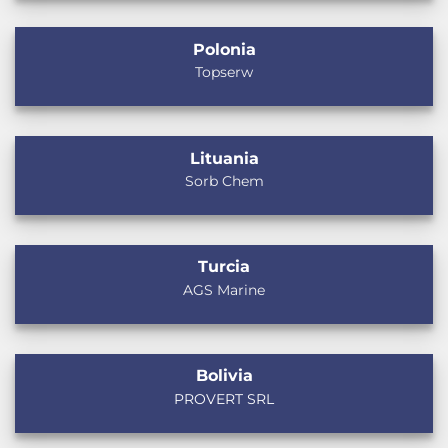
Polonia
Topserw
Lituania
Sorb Chem
Turcia
AGS Marine
Bolivia
PROVERT SRL