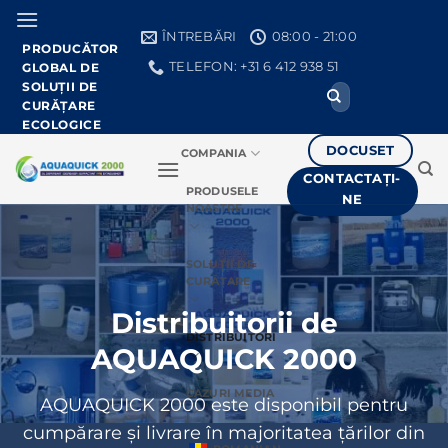
Treci
la
ÎNTREBĂRI
08:00 - 21:00
PRODUCĂTOR
conținut
TELEFON: +31 6 412 938 51
GLOBAL DE
SOLUȚII DE
Căutați:
CURĂȚARE
ECOLOGICE
DOCUSET
COMPANIA
CONTACTAȚI-
PRODUSELE
NE
NOASTRE
SOLUȚII DE
CURĂȚARE
Distribuitorii de
DISTRIBUITORI
AQUAQUICK 2000
CAZURI MEDIA
AQUAQUICK 2000 este disponibil pentru
cumpărare și livrare în majoritatea țărilor din