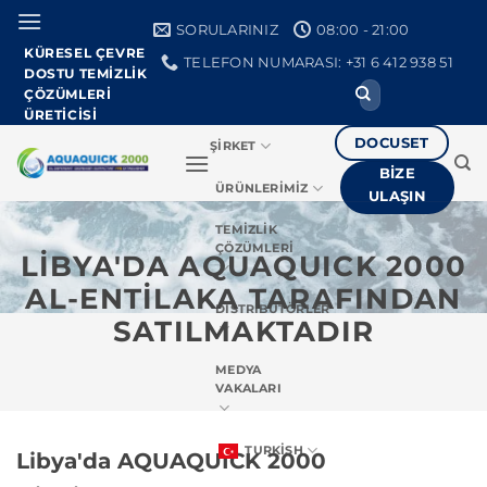
İçeriğe
SORULARINIZ
08:00 - 21:00
geç
KÜRESEL ÇEVRE
TELEFON NUMARASI: +31 6 412 938 51
DOSTU TEMIZLIK
Arayın:
ÇÖZÜMLERI
ÜRETICISI
DOCUSET
ŞIRKET
BIZE
ÜRÜNLERIMIZ
ULAŞIN
TEMIZLIK
ÇÖZÜMLERI
LİBYA'DA AQUAQUICK 2000
AL-ENTILAKA TARAFINDAN
DISTRIBÜTÖRLER
SATILMAKTADIR
MEDYA
VAKALARI
TURKISH
Libya'da AQUAQUICK 2000