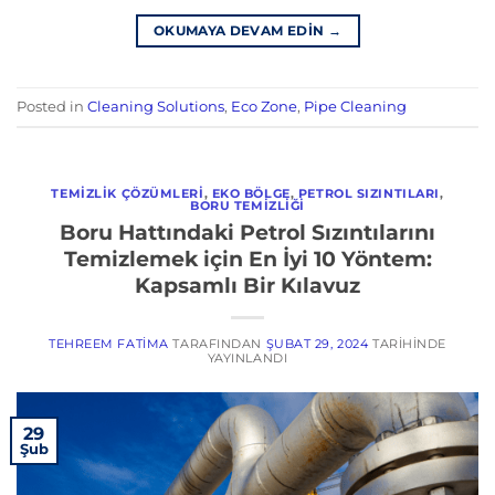
OKUMAYA DEVAM EDIN
→
Posted in
Cleaning Solutions
,
Eco Zone
,
Pipe Cleaning
TEMIZLIK ÇÖZÜMLERI
,
EKO BÖLGE
,
PETROL SIZINTILARI
,
BORU TEMIZLIĞI
Boru Hattındaki Petrol Sızıntılarını
Temizlemek için En İyi 10 Yöntem:
Kapsamlı Bir Kılavuz
TEHREEM FATIMA
TARAFINDAN
ŞUBAT 29, 2024
TARIHINDE
YAYINLANDI
29
Şub