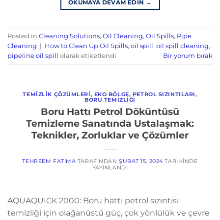
OKUMAYA DEVAM EDIN
→
Posted in
Cleaning Solutions
,
Oil Cleaning
,
Oil Spills
,
Pipe
Cleaning
|
How to Clean Up Oil Spills
,
oil spill
,
oil spill cleaning
,
pipeline oil spill
olarak etiketlendi
Bir yorum bırak
TEMIZLIK ÇÖZÜMLERI
,
EKO BÖLGE
,
PETROL SIZINTILARI
,
BORU TEMIZLIĞI
Boru Hattı Petrol Döküntüsü
Temizleme Sanatında Ustalaşmak:
Teknikler, Zorluklar ve Çözümler
TEHREEM FATIMA
TARAFINDAN
ŞUBAT 15, 2024
TARIHINDE
YAYINLANDI
AQUAQUICK 2000: Boru hattı petrol sızıntısı
temizliği için olağanüstü güç, çok yönlülük ve çevre