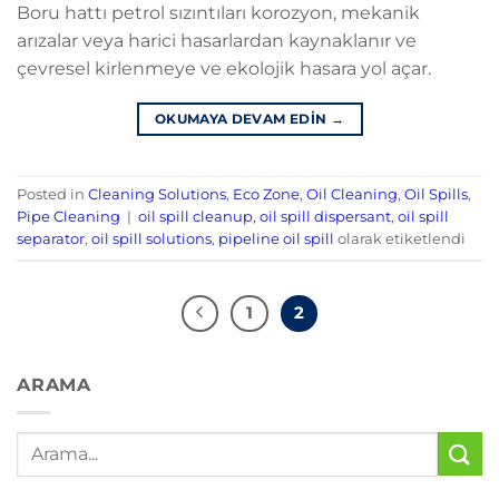
Boru hattı petrol sızıntıları korozyon, mekanik
arızalar veya harici hasarlardan kaynaklanır ve
çevresel kirlenmeye ve ekolojik hasara yol açar.
OKUMAYA DEVAM EDIN
→
Posted in
Cleaning Solutions
,
Eco Zone
,
Oil Cleaning
,
Oil Spills
,
Pipe Cleaning
|
oil spill cleanup
,
oil spill dispersant
,
oil spill
separator
,
oil spill solutions
,
pipeline oil spill
olarak etiketlendi
1
2
ARAMA