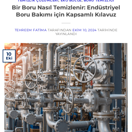
TEMIZLIK ÇÖZÜMLERI
,
EKO BÖLGE
,
BORU TEMIZLIĞI
Bir Boru Nasıl Temizlenir: Endüstriyel
Boru Bakımı için Kapsamlı Kılavuz
TEHREEM FATIMA
TARAFINDAN
EKIM 10, 2024
TARIHINDE
YAYINLANDI
10
Eki