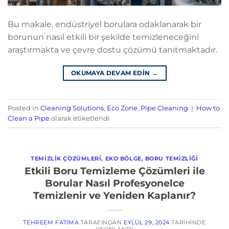
Bu makale, endüstriyel borulara odaklanarak bir
borunun nasıl etkili bir şekilde temizleneceğini
araştırmakta ve çevre dostu çözümü tanıtmaktadır.
OKUMAYA DEVAM EDIN
→
Posted in
Cleaning Solutions
,
Eco Zone
,
Pipe Cleaning
|
How to
Clean a Pipe
olarak etiketlendi
TEMIZLIK ÇÖZÜMLERI
,
EKO BÖLGE
,
BORU TEMIZLIĞI
Etkili Boru Temizleme Çözümleri ile
Borular Nasıl Profesyonelce
Temizlenir ve Yeniden Kaplanır?
TEHREEM FATIMA
TARAFINDAN
EYLÜL 29, 2024
TARIHINDE
YAYINLANDI