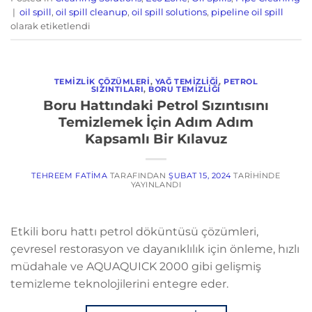
|
oil spill
,
oil spill cleanup
,
oil spill solutions
,
pipeline oil spill
olarak etiketlendi
TEMIZLIK ÇÖZÜMLERI
,
YAĞ TEMIZLIĞI
,
PETROL
SIZINTILARI
,
BORU TEMIZLIĞI
Boru Hattındaki Petrol Sızıntısını
Temizlemek İçin Adım Adım
Kapsamlı Bir Kılavuz
TEHREEM FATIMA
TARAFINDAN
ŞUBAT 15, 2024
TARIHINDE
YAYINLANDI
Etkili boru hattı petrol döküntüsü çözümleri,
çevresel restorasyon ve dayanıklılık için önleme, hızlı
müdahale ve AQUAQUICK 2000 gibi gelişmiş
temizleme teknolojilerini entegre eder.