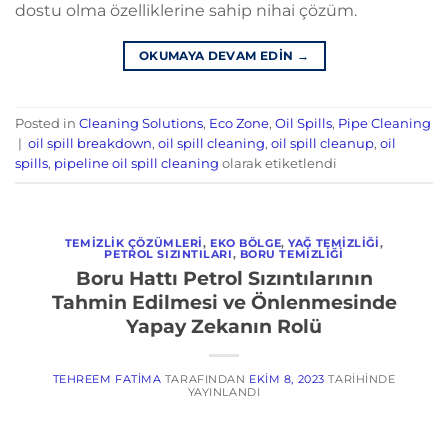
dostu olma özelliklerine sahip nihai çözüm.
OKUMAYA DEVAM EDIN
→
Posted in
Cleaning Solutions
,
Eco Zone
,
Oil Spills
,
Pipe Cleaning
|
oil spill breakdown
,
oil spill cleaning
,
oil spill cleanup
,
oil
spills
,
pipeline oil spill cleaning
olarak etiketlendi
TEMIZLIK ÇÖZÜMLERI
,
EKO BÖLGE
,
YAĞ TEMIZLIĞI
,
PETROL SIZINTILARI
,
BORU TEMIZLIĞI
Boru Hattı Petrol Sızıntılarının
Tahmin Edilmesi ve Önlenmesinde
Yapay Zekanın Rolü
TEHREEM FATIMA
TARAFINDAN
EKIM 8, 2023
TARIHINDE
YAYINLANDI