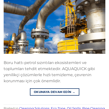
Boru hattı petrol sızıntıları ekosistemleri ve
toplumları tehdit etmektedir. AQUAQUICK gibi
yenilikçi çözümlerle hızlı temizleme, çevrenin
korunması için çok önemlidir.
OKUMAYA DEVAM EDIN
→
Posted in
Cleaning Solutions
,
Eco Zone
,
Oil Spills
,
Pipe Cleaning