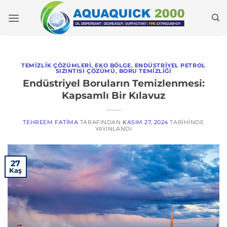
İçeriğe
geç
TEMIZLIK ÇÖZÜMLERI
,
EKO BÖLGE
,
ENDÜSTRIYEL PETROL
SIZINTISI ÇÖZÜMÜ
,
BORU TEMIZLIĞI
Endüstriyel Boruların Temizlenmesi:
Kapsamlı Bir Kılavuz
TEHREEM FATIMA
TARAFINDAN
KASIM 27, 2024
TARIHINDE
YAYINLANDI
27
Kaş