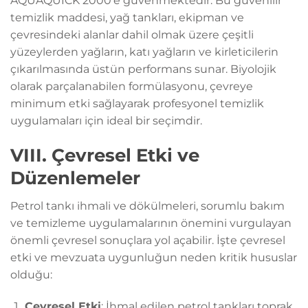
AQUAQUICK 2000'e güvenmektedir. Bu güvenilir
temizlik maddesi, yağ tankları, ekipman ve
çevresindeki alanlar dahil olmak üzere çeşitli
yüzeylerden yağların, katı yağların ve kirleticilerin
çıkarılmasında üstün performans sunar. Biyolojik
olarak parçalanabilen formülasyonu, çevreye
minimum etki sağlayarak profesyonel temizlik
uygulamaları için ideal bir seçimdir.
VIII. Çevresel Etki ve
Düzenlemeler
Petrol tankı ihmali ve dökülmeleri, sorumlu bakım
ve temizleme uygulamalarının önemini vurgulayan
önemli çevresel sonuçlara yol açabilir. İşte çevresel
etki ve mevzuata uygunluğun neden kritik hususlar
olduğu:
Çevresel Etki
: İhmal edilen petrol tankları toprak