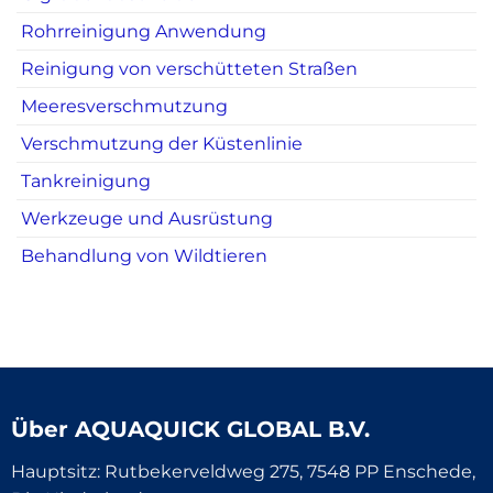
Rohrreinigung Anwendung
Reinigung von verschütteten Straßen
Meeresverschmutzung
Verschmutzung der Küstenlinie
Tankreinigung
Werkzeuge und Ausrüstung
Behandlung von Wildtieren
Über
AQUAQUICK GLOBAL B.V.
Hauptsitz: Rutbekerveldweg 275, 7548 PP Enschede,