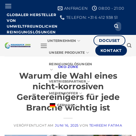
Zum
ANFRAGEN
08:00 - 21:00
Inhalt
GLOBALER HERSTELLER
TELEFON: +31 6 412 938 51
springen
VON
Suche
UMWELTFREUNDLICHEN
nach:
REINIGUNGSLÖSUNGEN
DOCUSET
UNTERNEHMEN
KONTAKT
UNSERE PRODUKTE
REINIGUNGSLÖSUNGEN
ÖKO-ZONE
Warum die Wahl eines
VERTRIEBSPARTNER
nicht-korrosiven
MEDIENKOFFER
Gerätereinigers für jede
Branche wichtig ist
GERMAN
VERÖFFENTLICHT AM
JUNI 16, 2025
VON
TEHREEM FATIMA