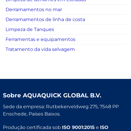
Derramamentos no mar
Derramamentos de linha de costa
Limpeza de Tanques
Ferramentas e equipamentos
Tratamento da vida selvagem
Sobre
AQUAQUICK GLOBAL B.V.
Sede da empresa: Rutbekerveldweg 275, 7548 PP
Enschede, Países Baixos.
Produção certificada sob
ISO 9001:2015
e
ISO