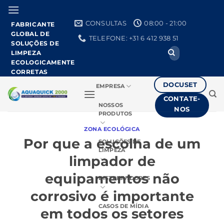
Pular
para
CONSULTAS
08:00 - 21:00
FABRICANTE
o
GLOBAL DE
TELEFONE: +31 6 412 938 51
conteúdo
SOLUÇÕES DE
Procurar
LIMPEZA
por:
ECOLOGICAMENTE
CORRETAS
DOCUSET
EMPRESA
CONTATE-
NOSSOS
NOS
PRODUTOS
ZONA ECOLÓGICA
Por que a escolha de um
SOLUÇÕES DE
LIMPEZA
limpador de
equipamentos não
DISTRIBUIDORES
corrosivo é importante
CASOS DE MÍDIA
em todos os setores