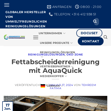
Zum
ANFRAGEN
08:00 - 21:00
Inhalt
GLOBALER HERSTELLER
TELEFON: +31 6 412 938 51
springen
VON
Suche
UMWELTFREUNDLICHEN
nach:
REINIGUNGSLÖSUNGEN
DOCUSET
UNTERNEHMEN
KONTAKT
UNSERE PRODUKTE
REINIGUNGSLÖSUNGEN
REINIGUNGSLÖSUNGEN
,
ÖKO-ZONE
Fettabscheiderreinigung
VERTRIEBSPARTNER
mit AquaQuick
MEDIENKOFFER
VERÖFFENTLICHT AM
JANUAR 17, 2024
VON
TEHREEM
GERMAN
FATIMA
17
Jan.