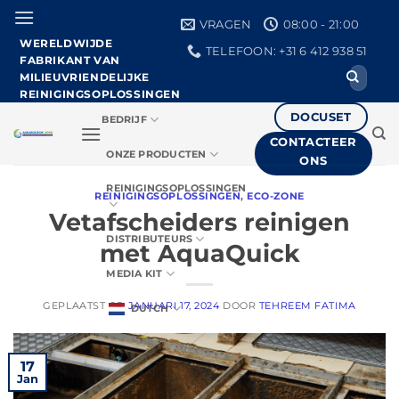
Ga
VRAGEN
08:00 - 21:00
naar
WERELDWIJDE
TELEFOON: +31 6 412 938 51
de
FABRIKANT VAN
Zoeken
inhoud
MILIEUVRIENDELIJKE
naar:
REINIGINGSOPLOSSINGEN
DOCUSET
BEDRIJF
CONTACTEER
ONZE PRODUCTEN
ONS
REINIGINGSOPLOSSINGEN
REINIGINGSOPLOSSINGEN
,
ECO-ZONE
Vetafscheiders reinigen
DISTRIBUTEURS
met AquaQuick
MEDIA KIT
GEPLAATST OP
JANUARI 17, 2024
DOOR
TEHREEM FATIMA
DUTCH
17
Jan