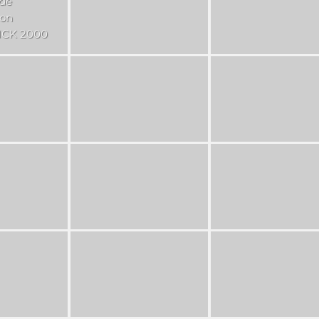
 de
con
CK 2000